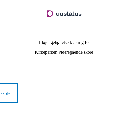
Hopp
til
hovedinnhold
Tilgjengelighetserklæring for
Kirkeparken videregående skole
 skole