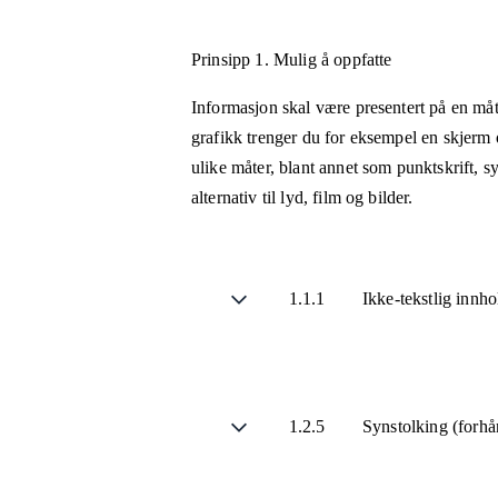
Prinsipp 1.
Mulig å oppfatte
Informasjon skal være presentert på en måt
grafikk trenger du for eksempel en skjerm 
ulike måter, blant annet som punktskrift, 
alternativ til lyd, film og bilder.
1.1.1
Ikke-tekstlig innh
1.2.5
Synstolking (forhå