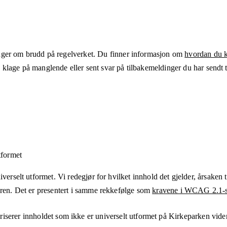
ger om brudd på regelverket. Du finner informasjon om
hvordan du kl
klage på manglende eller sent svar på tilbakemeldinger du har sendt ti
tformet
verselt utformet. Vi redegjør for hvilket innhold det gjelder, årsaken ti
eren. Det er presentert i samme rekkefølge som
kravene i WCAG 2.1-s
iserer innholdet som ikke er universelt utformet på
Kirkeparken vide