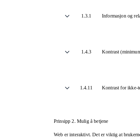
1.3.1
Informasjon og rel
1.4.3
Kontrast (minimu
1.4.11
Kontrast for ikke-
Prinsipp 2.
Mulig å betjene
Web er interaktivt. Det er viktig at bruker