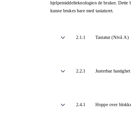
hjelpemiddelteknologien de bruker. Dette b
kunne brukes bare med tastaturet.
2.1.1
Tastatur (Nivå A)
2.2.1
Justerbar hastighe
2.4.1
Hoppe over blokke