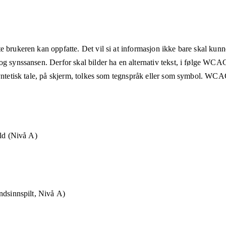
e brukeren kan oppfatte. Det vil si at informasjon ikke bare skal kunn
og synssansen. Derfor skal bilder ha en alternativ tekst, i følge WCA
syntetisk tale, på skjerm, tolkes som tegnspråk eller som symbol. WCAG
old (Nivå A)
ndsinnspilt, Nivå A)