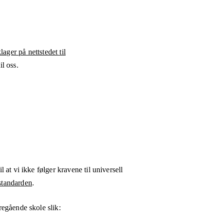
ager på nettstedet til
l oss.
l at vi ikke følger kravene til universell
tandarden
.
regående skole
slik: