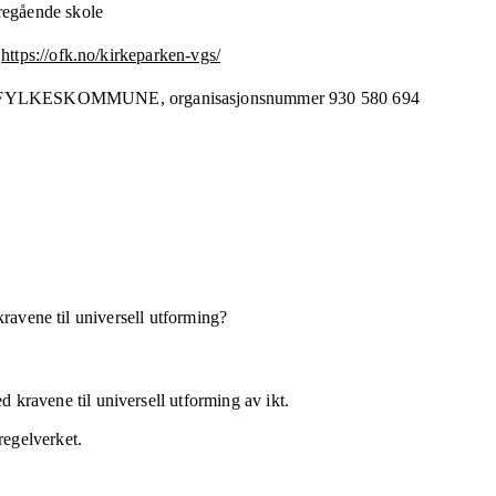
regående skole
https://ofk.no/kirkeparken-vgs/
 FYLKESKOMMUNE,
organisasjonsnummer
930 580 694
kravene til universell utforming?
 kravene til universell utforming av ikt.
regelverket.