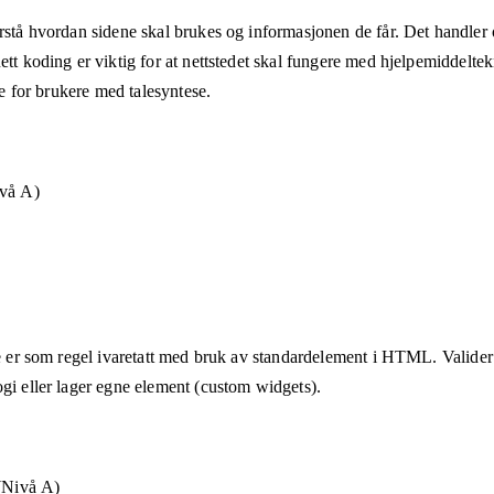
rstå hvordan sidene skal brukes og informasjonen de får. Det handler om
ett koding er viktig for at nettstedet skal fungere med hjelpemiddeltek
åte for brukere med talesyntese.
ivå A)
te er som regel ivaretatt med bruk av standardelement i HTML. Valider a
ogi eller lager egne element (custom widgets).
 (Nivå A)