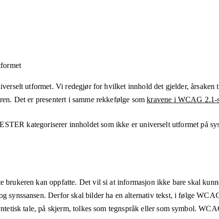
tformet
verselt utformet. Vi redegjør for hvilket innhold det gjelder, årsaken ti
eren. Det er presentert i samme rekkefølge som
kravene i WCAG 2.1-s
NESTER
kategoriserer innholdet som ikke er universelt utformet på
sy
e brukeren kan oppfatte. Det vil si at informasjon ikke bare skal kunn
og synssansen. Derfor skal bilder ha en alternativ tekst, i følge WCA
syntetisk tale, på skjerm, tolkes som tegnspråk eller som symbol. WCAG