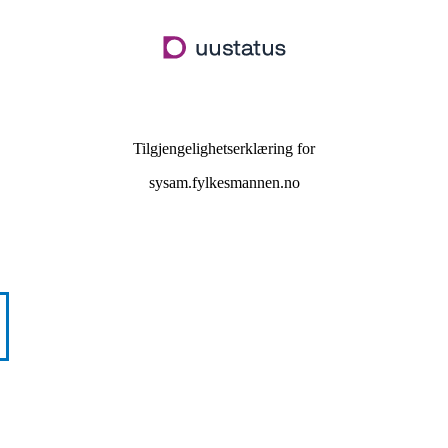
Hopp
til
hovedinnhold
Tilgjengelighetserklæring for
sysam.fylkesmannen.no