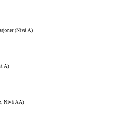
asjoner (Nivå A)
vå A)
m, Nivå AA)