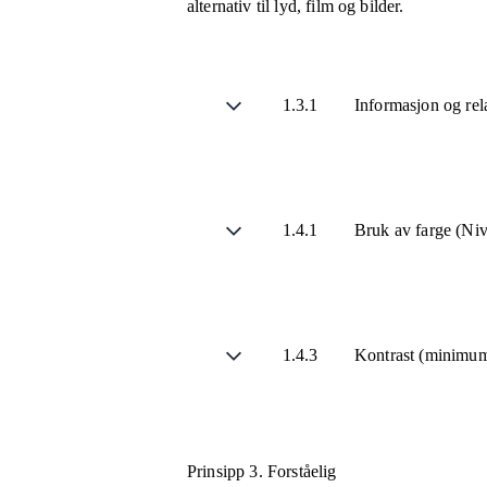
alternativ til lyd, film og bilder.
1.3.1
Informasjon og rel
1.4.1
Bruk av farge (Ni
1.4.3
Kontrast (minimu
Prinsipp 3.
Forståelig