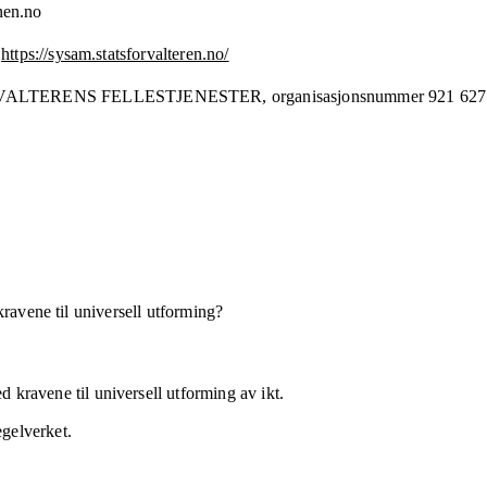
nen.no
https://sysam.statsforvalteren.no/
VALTERENS FELLESTJENESTER,
organisasjonsnummer
921 627
kravene til universell utforming?
 kravene til universell utforming av ikt.
egelverket.