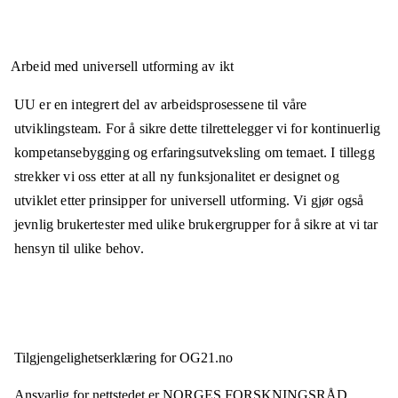
Arbeid med universell utforming av ikt
UU er en integrert del av arbeidsprosessene til våre
utviklingsteam. For å sikre dette tilrettelegger vi for kontinuerlig
kompetansebygging og erfaringsutveksling om temaet. I tillegg
strekker vi oss etter at all ny funksjonalitet er designet og
utviklet etter prinsipper for universell utforming. Vi gjør også
jevnlig brukertester med ulike brukergrupper for å sikre at vi tar
hensyn til ulike behov.
Tilgjengelighets­erklæring for
OG21.no
Ansvarlig for nettstedet er
NORGES FORSKNINGSRÅD,