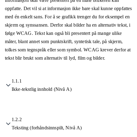
Informasjon skal være presentert på en måte brukeren kan
oppfatte. Det vil si at informasjon ikke bare skal kunne oppfattes
med én enkelt sans. For å se grafikk trenger du for eksempel en
skjerm og synssansen. Derfor skal bilder ha en alternativ tekst, i
følge WCAG. Tekst kan også bli presentert på mange ulike
måter, blant annet som punktskrift, syntetisk tale, på skjerm,
tolkes som tegnspråk eller som symbol. WCAG krever derfor at
tekst blir brukt som alternativ til lyd, film og bilder.
1.1.1
Ikke-tekstlig innhold (Nivå A)
1.2.2
Teksting (forhåndsinnspilt, Nivå A)