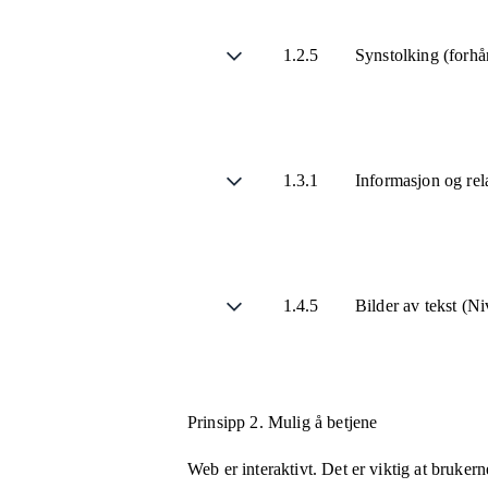
1.2.5
Synstolking (forhå
1.3.1
Informasjon og rel
1.4.5
Bilder av tekst (N
Prinsipp 2.
Mulig å betjene
Web er interaktivt. Det er viktig at bruker