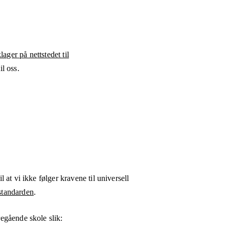
ager på nettstedet til
l oss.
l at vi ikke følger kravene til universell
tandarden
.
regående skole
slik: