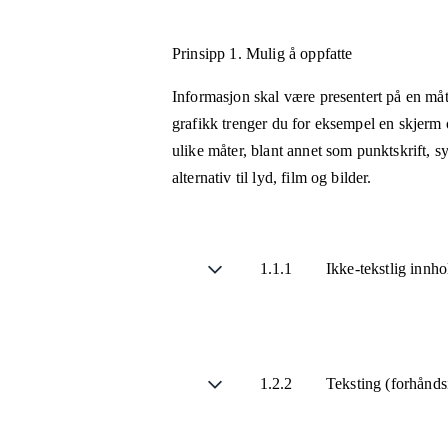
Prinsipp 1.
Mulig å oppfatte
Informasjon skal være presentert på en måt
grafikk trenger du for eksempel en skjerm 
ulike måter, blant annet som punktskrift, 
alternativ til lyd, film og bilder.
1.1.1
Ikke-tekstlig innh
1.2.2
Teksting (forhånds