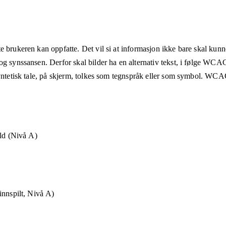
e brukeren kan oppfatte. Det vil si at informasjon ikke bare skal kunn
og synssansen. Derfor skal bilder ha en alternativ tekst, i følge WCA
syntetisk tale, på skjerm, tolkes som tegnspråk eller som symbol. WCAG
old (Nivå A)
innspilt, Nivå A)