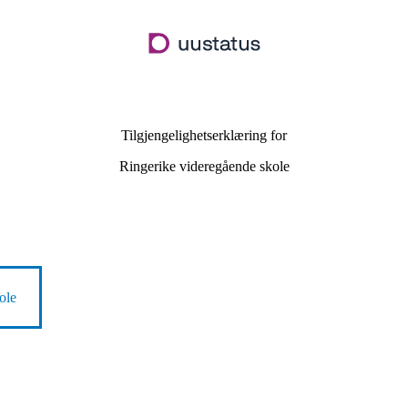
Hopp
til
hovedinnhold
Tilgjengelighetserklæring for
Ringerike videregående skole
ole