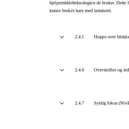
hjelpemiddelteknologien de bruker. Dette b
kunne brukes bare med tastaturet.
2.4.1
Hoppe over blokke
2.4.6
Overskrifter og le
2.4.7
Synlig fokus (Niv