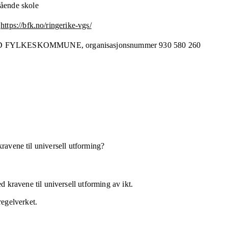
gående skole
https://bfk.no/ringerike-vgs/
D FYLKESKOMMUNE,
organisasjonsnummer
930 580 260
kravene til universell utforming?
 kravene til universell utforming av ikt.
regelverket.