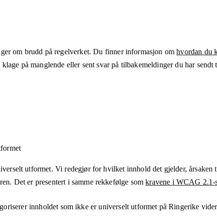
ger om brudd på regelverket. Du finner informasjon om
hvordan du kl
klage på manglende eller sent svar på tilbakemeldinger du har sendt ti
tformet
verselt utformet. Vi redegjør for hvilket innhold det gjelder, årsaken ti
eren. Det er presentert i samme rekkefølge som
kravene i WCAG 2.1-s
goriserer innholdet som ikke er universelt utformet på
Ringerike vide