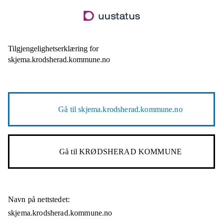
Hopp
til
hovedinnhold
Tilgjengelighetserklæring for
skjema.krodsherad.kommune.no
Gå til
skjema.krodsherad.kommune.no
Gå til
KRØDSHERAD KOMMUNE
Navn på nettstedet:
skjema.krodsherad.kommune.no