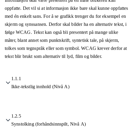
Informasjon skal være presentert på en måte brukeren kan
oppfatte. Det vil si at informasjon ikke bare skal kunne oppfattes
med én enkelt sans. For å se grafikk trenger du for eksempel en
skjerm og synssansen. Derfor skal bilder ha en alternativ tekst, i
følge WCAG. Tekst kan også bli presentert på mange ulike
måter, blant annet som punktskrift, syntetisk tale, på skjerm,
tolkes som tegnspråk eller som symbol. WCAG krever derfor at
tekst blir brukt som alternativ til lyd, film og bilder.
1.1.1
Ikke-tekstlig innhold (Nivå A)
1.2.5
Synstolking (forhåndsinnspilt, Nivå A)