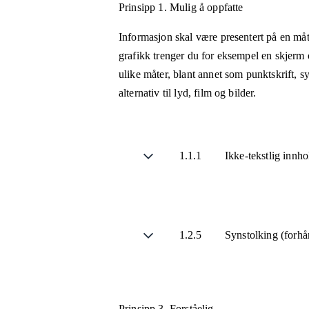
Prinsipp 1.
Mulig å oppfatte
Informasjon skal være presentert på en måt
grafikk trenger du for eksempel en skjerm 
ulike måter, blant annet som punktskrift, 
alternativ til lyd, film og bilder.
1.1.1
Ikke-tekstlig innh
1.2.5
Synstolking (forhå
Prinsipp 3.
Forståelig