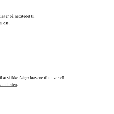
ager på nettstedet til
l oss.
l at vi ikke følger kravene til universell
tandarden
.