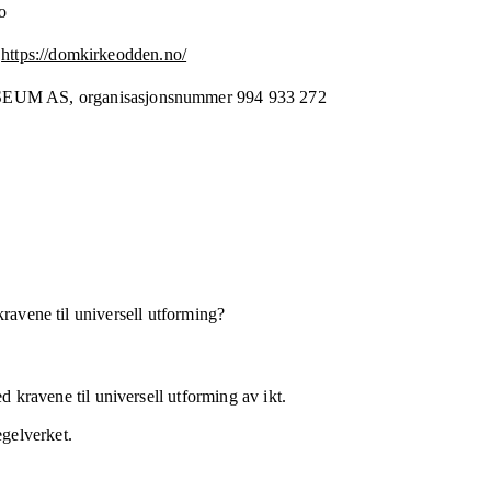
o
https://domkirkeodden.no/
EUM AS,
organisasjonsnummer
994 933 272
kravene til universell utforming?
 kravene til universell utforming av ikt.
egelverket.