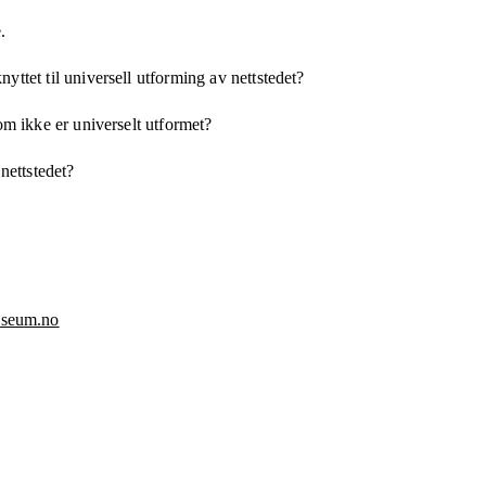
.
yttet til universell utforming av nettstedet?
som ikke er universelt utformet?
 nettstedet?
seum.no