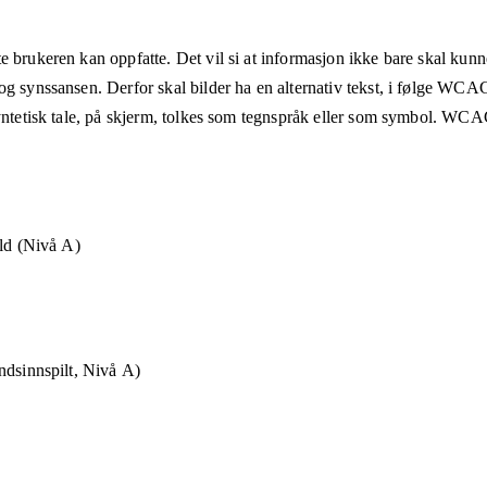
e brukeren kan oppfatte. Det vil si at informasjon ikke bare skal kunn
og synssansen. Derfor skal bilder ha en alternativ tekst, i følge WCA
syntetisk tale, på skjerm, tolkes som tegnspråk eller som symbol. WCAG
old (Nivå A)
ndsinnspilt, Nivå A)