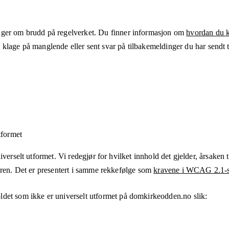
ger om brudd på regelverket. Du finner informasjon om
hvordan du kl
klage på manglende eller sent svar på tilbakemeldinger du har sendt ti
tformet
verselt utformet. Vi redegjør for hvilket innhold det gjelder, årsaken ti
eren. Det er presentert i samme rekkefølge som
kravene i WCAG 2.1-s
ldet som ikke er universelt utformet på
domkirkeodden.no
slik: