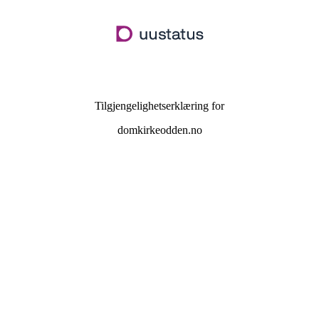
Hopp
til
hovedinnhold
Tilgjengelighetserklæring for
domkirkeodden.no