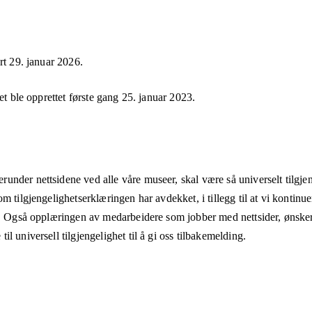
ert
29. januar 2026
.
et ble opprettet første gang
25. januar 2023
.
nder nettsidene ved alle våre museer, skal være så universelt tilgjen
m tilgjengelighetserklæringen har avdekket, i tillegg til at vi kontinu
t. Også opplæringen av medarbeidere som jobber med nettsider, ønsker 
l universell tilgjengelighet til å gi oss tilbakemelding.