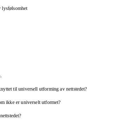
v lysfølsomhet
.
yttet til universell utforming av nettstedet?
som ikke er universelt utformet?
 nettstedet?