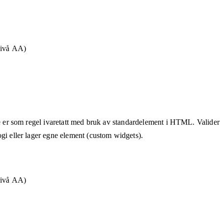
Nivå AA)
te er som regel ivaretatt med bruk av standardelement i HTML. Valider a
ogi eller lager egne element (custom widgets).
Nivå AA)