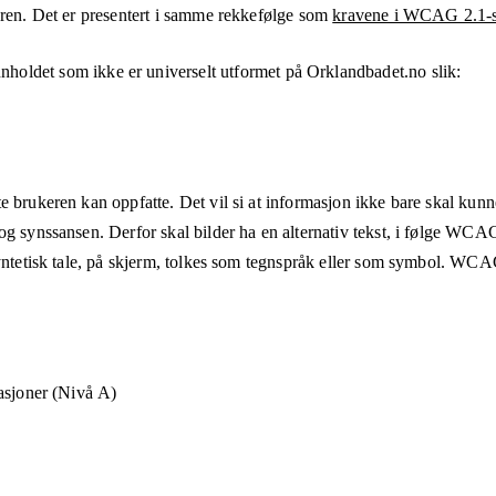
eren. Det er presentert i samme rekkefølge som
kravene i WCAG 2.1-s
nnholdet som ikke er universelt utformet på
Orklandbadet.no
slik:
e brukeren kan oppfatte. Det vil si at informasjon ikke bare skal kunn
og synssansen. Derfor skal bilder ha en alternativ tekst, i følge WCA
syntetisk tale, på skjerm, tolkes som tegnspråk eller som symbol. WCAG
asjoner (Nivå A)