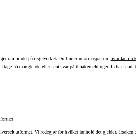
ger om brudd på regelverket. Du finner informasjon om
hvordan du kl
klage på manglende eller sent svar på tilbakemeldinger du har sendt ti
tformet
verselt utformet. Vi redegjør for hvilket innhold det gjelder, årsaken ti