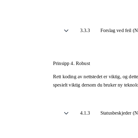
3.3.3
Forslag ved feil (
Prinsipp 4.
Robust
Rett koding av nettstedet er viktig, og det
spesielt viktig dersom du bruker ny teknol
4.1.3
Statusbeskjeder (