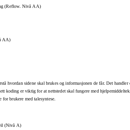
ng (Reflow. Nivå AA)
vå AA)
rstå hvordan sidene skal brukes og informasjonen de får. Det handler om
ett koding er viktig for at nettstedet skal fungere med hjelpemiddeltek
åte for brukere med talesyntese.
eil (Nivå A)