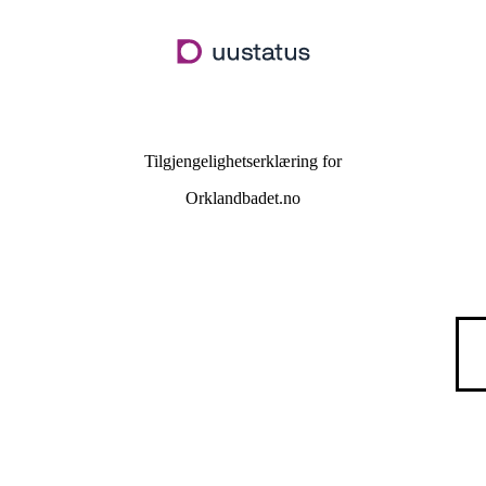
Hopp
til
hovedinnhold
Tilgjengelighetserklæring for
Orklandbadet.no