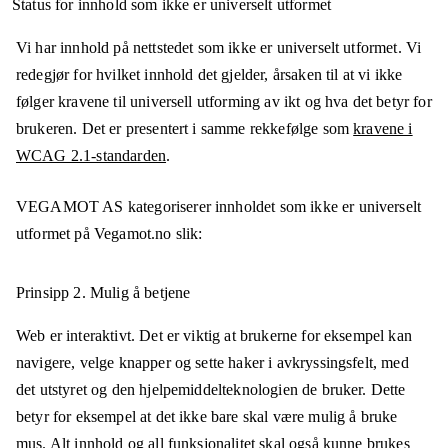
Status for innhold som ikke er universelt utformet
Vi har innhold på nettstedet som ikke er universelt utformet. Vi
redegjør for hvilket innhold det gjelder, årsaken til at vi ikke
følger kravene til universell utforming av ikt og hva det betyr for
brukeren. Det er presentert i samme rekkefølge som
kravene i
WCAG 2.1-standarden
.
VEGAMOT AS
kategoriserer innholdet som ikke er universelt
utformet på
Vegamot.no
slik:
Prinsipp 2.
Mulig å betjene
Web er interaktivt. Det er viktig at brukerne for eksempel kan
navigere, velge knapper og sette haker i avkryssingsfelt, med
det utstyret og den hjelpemiddelteknologien de bruker. Dette
betyr for eksempel at det ikke bare skal være mulig å bruke
mus. Alt innhold og all funksjonalitet skal også kunne brukes