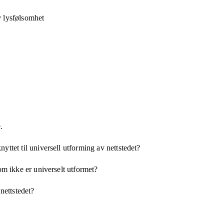
v lysfølsomhet
.
yttet til universell utforming av nettstedet?
som ikke er universelt utformet?
 nettstedet?