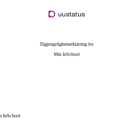
Hopp
til
hovedinnhold
Tilgjengelighetserklæring for
Min InSchool
n InSchool