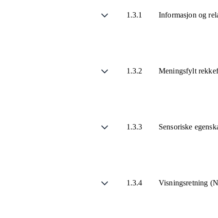
1.3.1
Informasjon og rel
1.3.2
Meningsfylt rekke
1.3.3
Sensoriske egensk
1.3.4
Visningsretning (