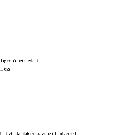
ager på nettstedet til
l oss.
l at vi ikke følger kravene til universell