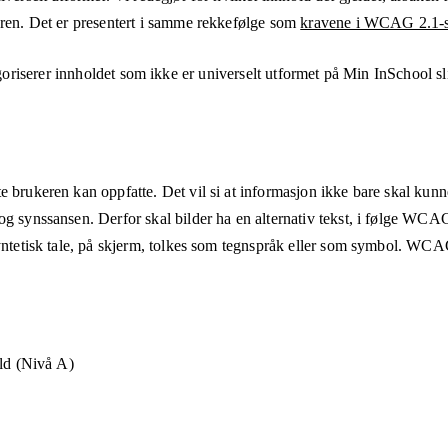
eren. Det er presentert i samme rekkefølge som
kravene i WCAG 2.1-s
oriserer innholdet som ikke er universelt utformet på
Min InSchool
sl
e brukeren kan oppfatte. Det vil si at informasjon ikke bare skal kunn
og synssansen. Derfor skal bilder ha en alternativ tekst, i følge WCA
syntetisk tale, på skjerm, tolkes som tegnspråk eller som symbol. WCAG
old (Nivå A)