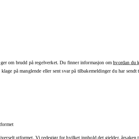
ger om brudd på regelverket. Du finner informasjon om
hvordan du kl
klage på manglende eller sent svar på tilbakemeldinger du har sendt ti
tformet
verselt utformet. Vi redegjør for hvilket innhold det gjelder, årsaken ti