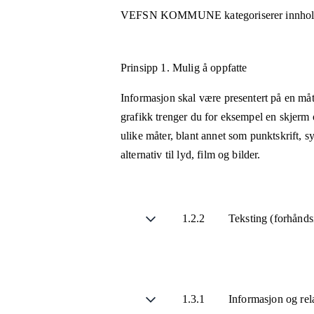
VEFSN KOMMUNE
kategoriserer innhol
Prinsipp 1.
Mulig å oppfatte
Informasjon skal være presentert på en måt
grafikk trenger du for eksempel en skjerm 
ulike måter, blant annet som punktskrift, 
alternativ til lyd, film og bilder.
1.2.2
Teksting (forhånds
1.3.1
Informasjon og rel