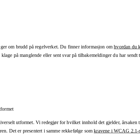
ger om brudd på regelverket. Du finner informasjon om
hvordan du kl
klage på manglende eller sent svar på tilbakemeldinger du har sendt ti
tformet
verselt utformet. Vi redegjør for hvilket innhold det gjelder, årsaken ti
eren. Det er presentert i samme rekkefølge som
kravene i WCAG 2.1-s