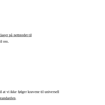
ager på nettstedet til
l oss.
l at vi ikke følger kravene til universell
tandarden
.