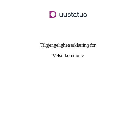
Hopp
til
hovedinnhold
Tilgjengelighetserklæring for
Vefsn kommune