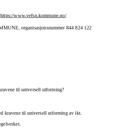
https://www.vefsn.kommune.no/
OMMUNE,
organisasjonsnummer
844 824 122
kravene til universell utforming?
 kravene til universell utforming av ikt.
egelverket.