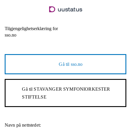
Hopp
til
hovedinnhold
Tilgjengelighetserklæring for
sso.no
Gå til
sso.no
Gå til
STAVANGER SYMFONIORKESTER
STIFTELSE
Navn på nettstedet: