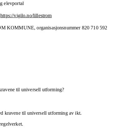
g elevportal
https://vigilo.no/lillestrom
RØM KOMMUNE,
organisasjonsnummer
820 710 592
kravene til universell utforming?
 kravene til universell utforming av ikt.
regelverket.