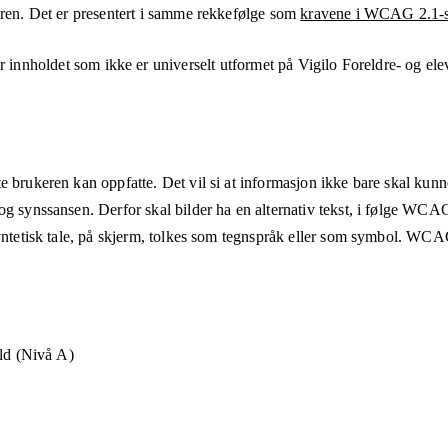
eren. Det er presentert i samme rekkefølge som
kravene i WCAG 2.1-s
r innholdet som ikke er universelt utformet på
Vigilo Foreldre- og ele
e brukeren kan oppfatte. Det vil si at informasjon ikke bare skal kunn
og synssansen. Derfor skal bilder ha en alternativ tekst, i følge WCA
syntetisk tale, på skjerm, tolkes som tegnspråk eller som symbol. WCAG
old (Nivå A)