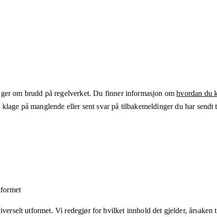
ger om brudd på regelverket. Du finner informasjon om
hvordan du kl
klage på manglende eller sent svar på tilbakemeldinger du har sendt ti
tformet
verselt utformet. Vi redegjør for hvilket innhold det gjelder, årsaken ti