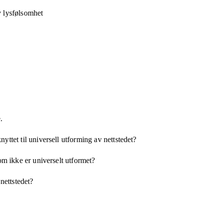
v lysfølsomhet
.
yttet til universell utforming av nettstedet?
som ikke er universelt utformet?
 nettstedet?