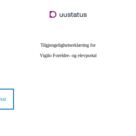
Hopp
til
hovedinnhold
Tilgjengelighetserklæring for
Vigilo Foreldre- og elevportal
tal