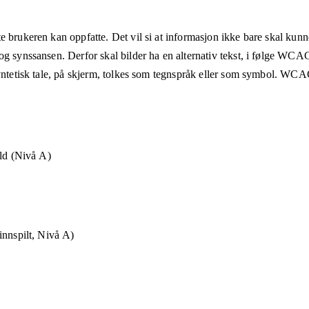
e brukeren kan oppfatte. Det vil si at informasjon ikke bare skal kunn
og synssansen. Derfor skal bilder ha en alternativ tekst, i følge WCA
syntetisk tale, på skjerm, tolkes som tegnspråk eller som symbol. WCAG
old (Nivå A)
innspilt, Nivå A)