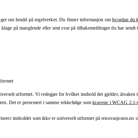
ger om brudd på regelverket. Du finner informasjon om
hvordan du kl
klage på manglende eller sent svar på tilbakemeldinger du har sendt ti
tformet
verselt utformet. Vi redegjør for hvilket innhold det gjelder, årsaken ti
eren. Det er presentert i samme rekkefølge som
kravene i WCAG 2.1-s
iserer innholdet som ikke er universelt utformet på
renovasjonen.no
sl