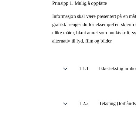
Prinsipp 1.
Mulig å oppfatte
Informasjon skal være presentert på en måt
grafikk trenger du for eksempel en skjerm 
ulike måter, blant annet som punktskrift, 
alternativ til lyd, film og bilder.
1.1.1
Ikke-tekstlig innh
1.2.2
Teksting (forhånds