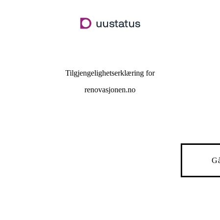
Hopp
til
hovedinnhold
Tilgjengelighetserklæring for
renovasjonen.no
Gå