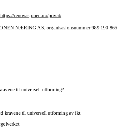
https://renovasjonen.no/privat/
ONEN NÆRING AS,
organisasjonsnummer
989 190 865
kravene til universell utforming?
 kravene til universell utforming av ikt.
egelverket.