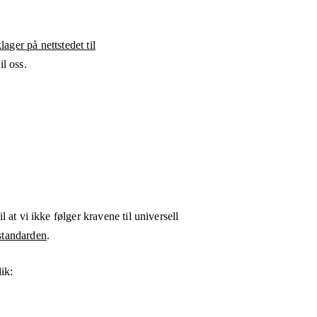
ager på nettstedet til
l oss.
l at vi ikke følger kravene til universell
tandarden
.
ik: