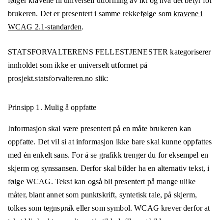
følger kravene til universell utforming av ikt og hva det betyr for
brukeren. Det er presentert i samme rekkefølge som
kravene i
WCAG 2.1-standarden
.
STATSFORVALTERENS FELLESTJENESTER
kategoriserer
innholdet som ikke er universelt utformet på
prosjekt.statsforvalteren.no
slik:
Prinsipp 1.
Mulig å oppfatte
Informasjon skal være presentert på en måte brukeren kan
oppfatte. Det vil si at informasjon ikke bare skal kunne oppfattes
med én enkelt sans. For å se grafikk trenger du for eksempel en
skjerm og synssansen. Derfor skal bilder ha en alternativ tekst, i
følge WCAG. Tekst kan også bli presentert på mange ulike
måter, blant annet som punktskrift, syntetisk tale, på skjerm,
tolkes som tegnspråk eller som symbol. WCAG krever derfor at