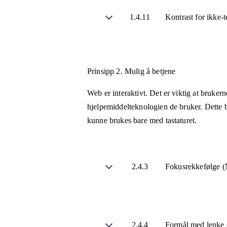
1.4.11
Kontrast for ikke-
Prinsipp 2.
Mulig å betjene
Web er interaktivt. Det er viktig at bruker
hjelpemiddelteknologien de bruker. Dette b
kunne brukes bare med tastaturet.
2.4.3
Fokusrekkefølge (
2.4.4
Formål med lenke (