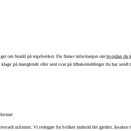
ger om brudd på regelverket. Du finner informasjon om
hvordan du kl
klage på manglende eller sent svar på tilbakemeldinger du har sendt ti
tformet
verselt utformet. Vi redegjør for hvilket innhold det gjelder, årsaken ti