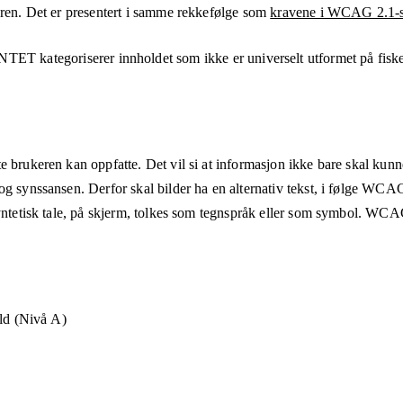
eren. Det er presentert i samme rekkefølge som
kravene i WCAG 2.1-s
ENTET
kategoriserer innholdet som ikke er universelt utformet på
fisk
e brukeren kan oppfatte. Det vil si at informasjon ikke bare skal kunn
og synssansen. Derfor skal bilder ha en alternativ tekst, i følge WCA
syntetisk tale, på skjerm, tolkes som tegnspråk eller som symbol. WCAG
old (Nivå A)