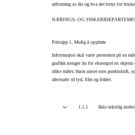
utforming av ikt og hva det betyr for bruk
NÆRINGS- OG FISKERIDEPARTEM
Prinsipp 1.
Mulig å oppfatte
Informasjon skal være presentert på en måt
grafikk trenger du for eksempel en skjerm 
ulike måter, blant annet som punktskrift, 
alternativ til lyd, film og bilder.
1.1.1
Ikke-tekstlig innh