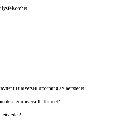
v lysfølsomhet
.
yttet til universell utforming av nettstedet?
som ikke er universelt utformet?
 nettstedet?