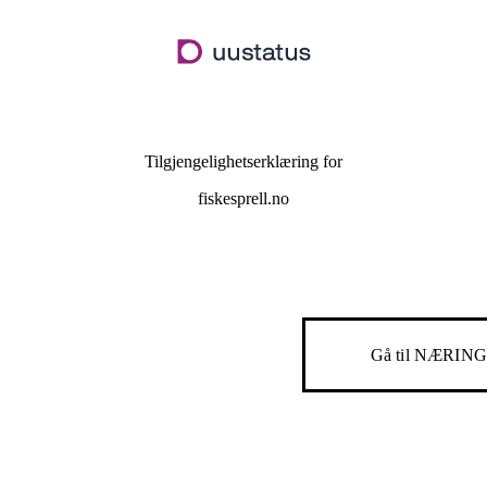
Hopp
til
hovedinnhold
Tilgjengelighetserklæring for
fiskesprell.no
Gå til
NÆRING