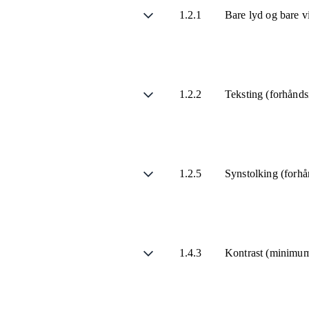
1.2.1
Bare lyd og bare v
1.2.2
Teksting (forhånds
1.2.5
Synstolking (forhå
1.4.3
Kontrast (minimu