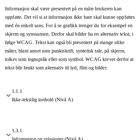
Informasjon skal være presentert på en måte brukeren kan
oppfatte. Det vil si at informasjon ikke bare skal kunne oppfattes
med én enkelt sans. For å se grafikk trenger du for eksempel en
skjerm og synssansen. Derfor skal bilder ha en alternativ tekst, i
følge WCAG. Tekst kan også bli presentert på mange ulike
måter, blant annet som punktskrift, syntetisk tale, på skjerm,
tolkes som tegnspråk eller som symbol. WCAG krever derfor at
tekst blir brukt som alternativ til lyd, film og bilder.
1.1.1
Ikke-tekstlig innhold (Nivå A)
1.3.1
Informasjon og relasjoner (Nivå A)