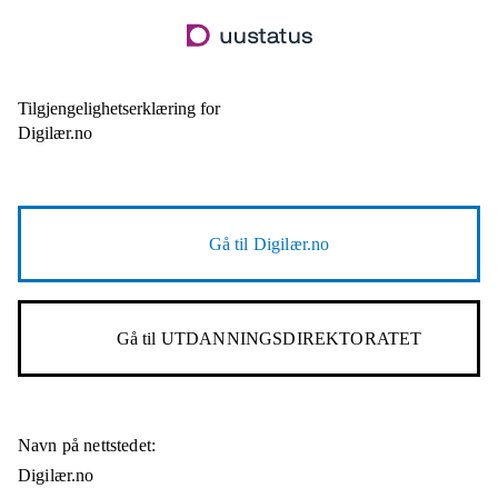
Hopp
til
hovedinnhold
Tilgjengelighetserklæring for
Digilær.no
Gå til
Digilær.no
Gå til
UTDANNINGSDIREKTORATET
Navn på nettstedet:
Digilær.no