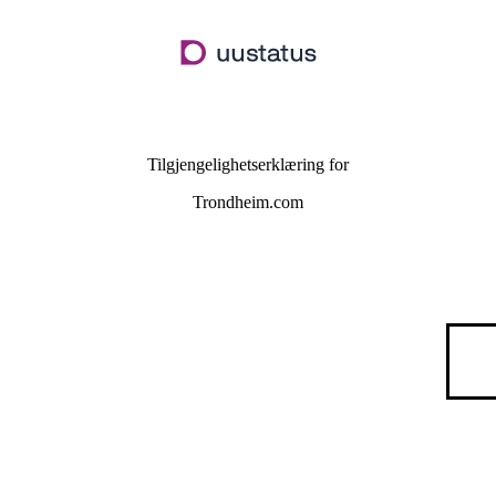
Hopp
til
hovedinnhold
Tilgjengelighetserklæring for
Trondheim.com