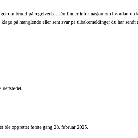
ger om brudd på regelverket. Du finner informasjon om
hvordan du kl
klage på manglende eller sent svar på tilbakemeldinger du har sendt ti
v nettstedet.
et ble opprettet første gang
28. februar 2025
.