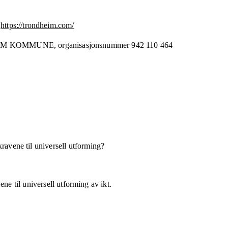
https://trondheim.com/
IM KOMMUNE,
organisasjonsnummer
942 110 464
kravene til universell utforming?
ne til universell utforming av ikt.