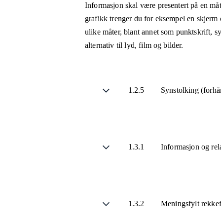
Informasjon skal være presentert på en måt
grafikk trenger du for eksempel en skjerm 
ulike måter, blant annet som punktskrift, 
alternativ til lyd, film og bilder.
1.2.5
Synstolking (forhå
1.3.1
Informasjon og rel
1.3.2
Meningsfylt rekke