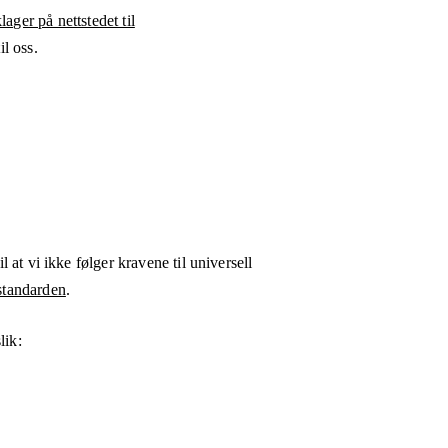
ager på nettstedet til
l oss.
l at vi ikke følger kravene til universell
tandarden
.
lik: