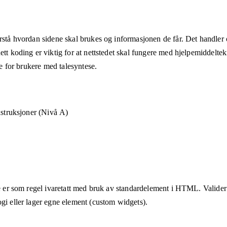
rstå hvordan sidene skal brukes og informasjonen de får. Det handler om
ett koding er viktig for at nettstedet skal fungere med hjelpemiddeltek
åte for brukere med talesyntese.
nstruksjoner (Nivå A)
te er som regel ivaretatt med bruk av standardelement i HTML. Valider a
ogi eller lager egne element (custom widgets).