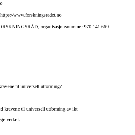
no
https://www.forskningsradet.no
ORSKNINGSRÅD,
organisasjonsnummer
970 141 669
kravene til universell utforming?
 kravene til universell utforming av ikt.
egelverket.