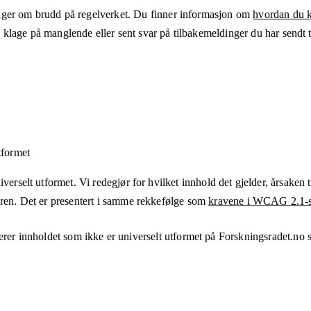
ger om brudd på regelverket. Du finner informasjon om
hvordan du kl
klage på manglende eller sent svar på tilbakemeldinger du har sendt ti
tformet
verselt utformet. Vi redegjør for hvilket innhold det gjelder, årsaken ti
eren. Det er presentert i samme rekkefølge som
kravene i WCAG 2.1-s
erer innholdet som ikke er universelt utformet på
Forskningsradet.no
s