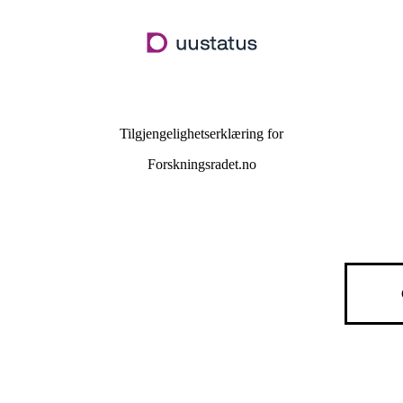
Hopp
til
hovedinnhold
Tilgjengelighetserklæring for
Forskningsradet.no