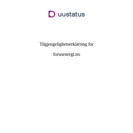
Hopp
til
hovedinnhold
Tilgjengelighetserklæring for
forusenergi.no