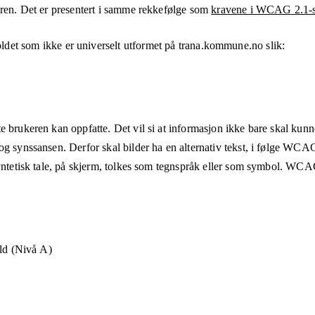
eren. Det er presentert i samme rekkefølge som
kravene i WCAG 2.1-s
ldet som ikke er universelt utformet på
trana.kommune.no
slik:
e brukeren kan oppfatte. Det vil si at informasjon ikke bare skal kunn
og synssansen. Derfor skal bilder ha en alternativ tekst, i følge WCA
syntetisk tale, på skjerm, tolkes som tegnspråk eller som symbol. WCAG
old (Nivå A)