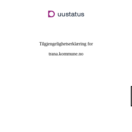
Hopp
til
hovedinnhold
Tilgjengelighetserklæring for
trana.kommune.no