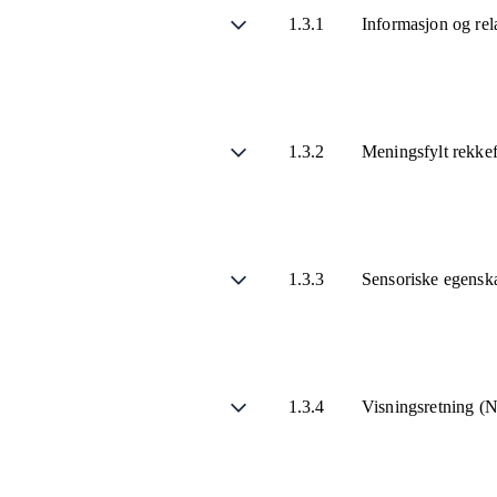
1.3.1
Informasjon og rel
1.3.2
Meningsfylt rekke
1.3.3
Sensoriske egensk
1.3.4
Visningsretning (