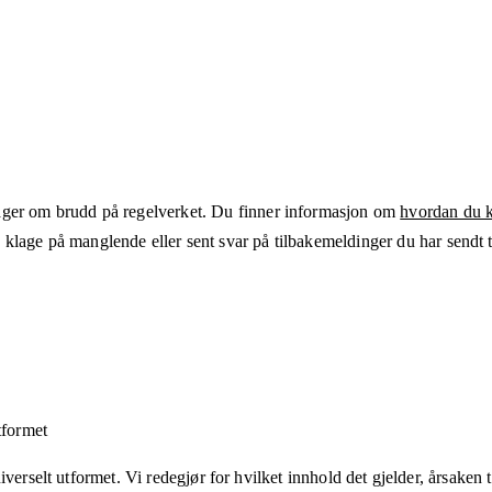
ger om brudd på regelverket. Du finner informasjon om
hvordan du kl
klage på manglende eller sent svar på tilbakemeldinger du har sendt ti
tformet
verselt utformet. Vi redegjør for hvilket innhold det gjelder, årsaken ti