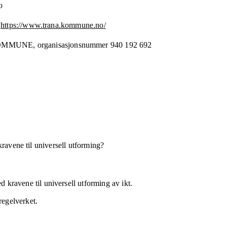
o
https://www.trana.kommune.no/
OMMUNE,
organisasjonsnummer
940 192 692
kravene til universell utforming?
 kravene til universell utforming av ikt.
regelverket.