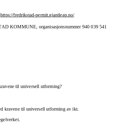
https://fredrikstad-permit.giantleap.no/
STAD KOMMUNE,
organisasjonsnummer
940 039 541
kravene til universell utforming?
 kravene til universell utforming av ikt.
egelverket.