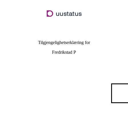
Hopp
til
hovedinnhold
Tilgjengelighetserklæring for
Fredrikstad P