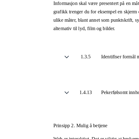
Informasjon skal være presentert på en måt
grafikk trenger du for eksempel en skjerm 
ulike måter, blant annet som punktskrift, 
alternativ til lyd, film og bilder.
1.3.5
Identifiser formål
1.4.13
Pekerfølsomt innho
Prinsipp 2.
Mulig å betjene
Web er interaktivt. Det er viktig at bruker