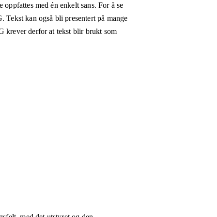
e oppfattes med én enkelt sans. For å se
G. Tekst kan også bli presentert på mange
 krever derfor at tekst blir brukt som
gsfelt, med det utstyret og den