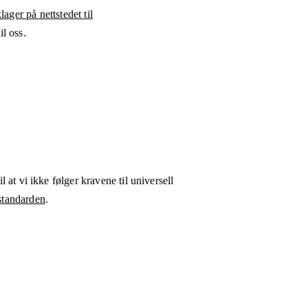
ager på nettstedet til
l oss.
l at vi ikke følger kravene til universell
tandarden
.