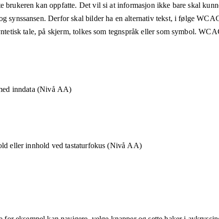
e brukeren kan oppfatte. Det vil si at informasjon ikke bare skal kunn
og synssansen. Derfor skal bilder ha en alternativ tekst, i følge WCA
syntetisk tale, på skjerm, tolkes som tegnspråk eller som symbol. WCAG
 med inndata (Nivå AA)
ld eller innhold ved tastaturfokus (Nivå AA)
ne for eksempel kan navigere, velge knapper og sette haker i avkryssin