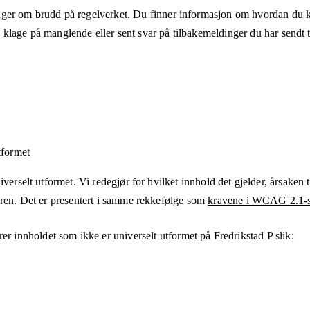
ger om brudd på regelverket. Du finner informasjon om
hvordan du kl
klage på manglende eller sent svar på tilbakemeldinger du har sendt ti
tformet
verselt utformet. Vi redegjør for hvilket innhold det gjelder, årsaken ti
eren. Det er presentert i samme rekkefølge som
kravene i WCAG 2.1-s
rer innholdet som ikke er universelt utformet på
Fredrikstad P
slik: