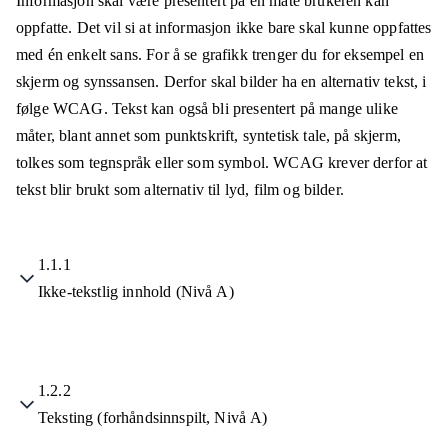
Informasjon skal være presentert på en måte brukeren kan
oppfatte. Det vil si at informasjon ikke bare skal kunne oppfattes
med én enkelt sans. For å se grafikk trenger du for eksempel en
skjerm og synssansen. Derfor skal bilder ha en alternativ tekst, i
følge WCAG. Tekst kan også bli presentert på mange ulike
måter, blant annet som punktskrift, syntetisk tale, på skjerm,
tolkes som tegnspråk eller som symbol. WCAG krever derfor at
tekst blir brukt som alternativ til lyd, film og bilder.
1.1.1
Ikke-tekstlig innhold (Nivå A)
1.2.2
Teksting (forhåndsinnspilt, Nivå A)