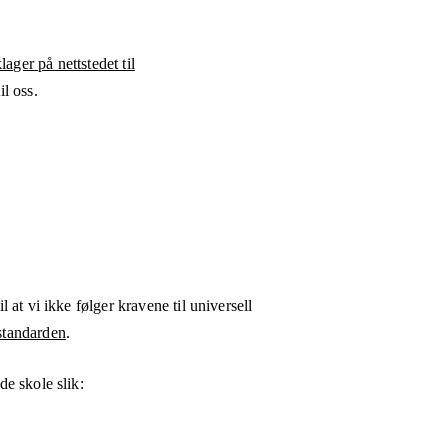
ager på nettstedet til
l oss.
l at vi ikke følger kravene til universell
tandarden
.
de skole
slik: