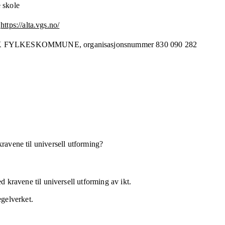
 skole
https://alta.vgs.no/
K FYLKESKOMMUNE,
organisasjonsnummer
830 090 282
kravene til universell utforming?
 kravene til universell utforming av ikt.
egelverket.