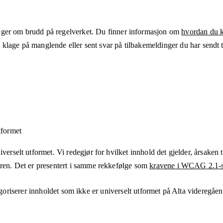
ger om brudd på regelverket. Du finner informasjon om
hvordan du kl
klage på manglende eller sent svar på tilbakemeldinger du har sendt ti
tformet
verselt utformet. Vi redegjør for hvilket innhold det gjelder, årsaken ti
eren. Det er presentert i samme rekkefølge som
kravene i WCAG 2.1-s
oriserer innholdet som ikke er universelt utformet på
Alta videregåen