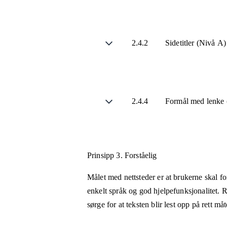
2.4.2
Sidetitler (Nivå A)
2.4.4
Formål med lenke (
Prinsipp 3.
Forståelig
Målet med nettsteder er at brukerne skal fo
enkelt språk og god hjelpefunksjonalitet. R
sørge for at teksten blir lest opp på rett m