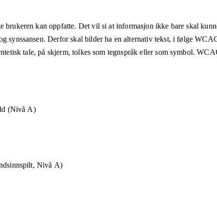
e brukeren kan oppfatte. Det vil si at informasjon ikke bare skal kunn
og synssansen. Derfor skal bilder ha en alternativ tekst, i følge WCA
syntetisk tale, på skjerm, tolkes som tegnspråk eller som symbol. WCAG
old (Nivå A)
ndsinnspilt, Nivå A)