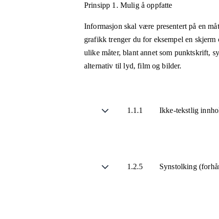
Prinsipp 1.
Mulig å oppfatte
Informasjon skal være presentert på en måt
grafikk trenger du for eksempel en skjerm 
ulike måter, blant annet som punktskrift, 
alternativ til lyd, film og bilder.
1.1.1
Ikke-tekstlig innh
1.2.5
Synstolking (forhå