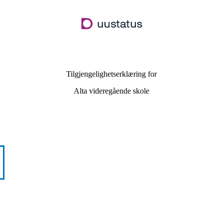
Hopp
til
hovedinnhold
Tilgjengelighetserklæring for
Alta videregående skole