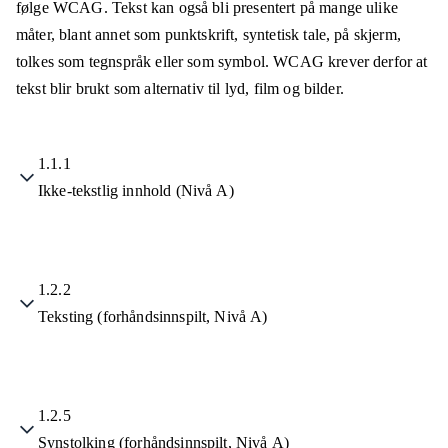
følge WCAG. Tekst kan også bli presentert på mange ulike
måter, blant annet som punktskrift, syntetisk tale, på skjerm,
tolkes som tegnspråk eller som symbol. WCAG krever derfor at
tekst blir brukt som alternativ til lyd, film og bilder.
1.1.1
Ikke-tekstlig innhold (Nivå A)
1.2.2
Teksting (forhåndsinnspilt, Nivå A)
1.2.5
Synstolking (forhåndsinnspilt, Nivå A)