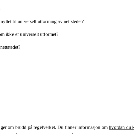
.
yttet til universell utforming av nettstedet?
som ikke er universelt utformet?
 nettstedet?
o
ger om brudd på regelverket. Du finner informasjon om
hvordan du kl