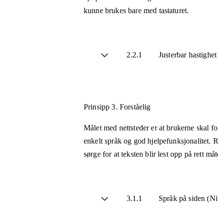
kunne brukes bare med tastaturet.
2.2.1
Justerbar hastighe
Prinsipp 3.
Forståelig
Målet med nettsteder er at brukerne skal fo
enkelt språk og god hjelpefunksjonalitet. R
sørge for at teksten blir lest opp på rett m
3.1.1
Språk på siden (N