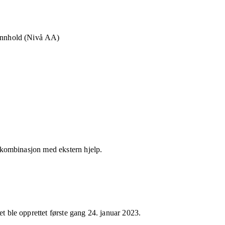
 innhold (Nivå AA)
 i kombinasjon med ekstern hjelp.
et ble opprettet første gang
24. januar 2023
.