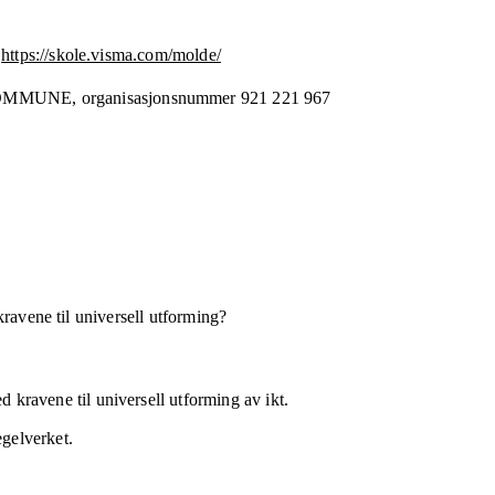
https://skole.visma.com/molde/
OMMUNE,
organisasjonsnummer
921 221 967
kravene til universell utforming?
 kravene til universell utforming av ikt.
egelverket.