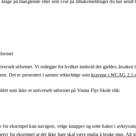
klage på manglende eller sent svar på tilbakemeldinger du har sendt ti
tformet
verselt utformet. Vi redegjør for hvilket innhold det gjelder, årsaken ti
eren. Det er presentert i samme rekkefølge som
kravene i WCAG 2.1-s
ldet som ikke er universelt utformet på
Visma Flyt Skole
slik:
ne for eksempel kan navigere, velge knapper og sette haker i avkryssin
etyr for eksempel at det ikke bare skal være mulig å bruke mus. Alt in