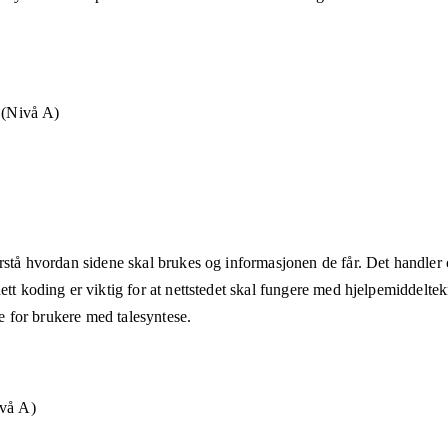
t (Nivå A)
rstå hvordan sidene skal brukes og informasjonen de får. Det handler om
ett koding er viktig for at nettstedet skal fungere med hjelpemiddeltek
åte for brukere med talesyntese.
ivå A)