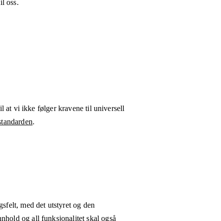
l oss.
l at vi ikke følger kravene til universell
tandarden
.
gsfelt, med det utstyret og den
nhold og all funksjonalitet skal også