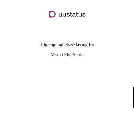
Hopp
til
hovedinnhold
Tilgjengelighetserklæring for
Visma Flyt Skole