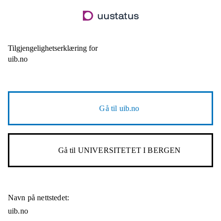
Hopp
til
hovedinnhold
Tilgjengelighetserklæring for
uib.no
Gå til
uib.no
Gå til
UNIVERSITETET I BERGEN
Navn på nettstedet:
uib.no