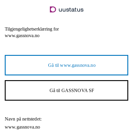
Hopp
til
hovedinnhold
Tilgjengelighetserklæring for
www.gassnova.no
Gå til
www.gassnova.no
Gå til
GASSNOVA SF
Navn på nettstedet:
www.gassnova.no