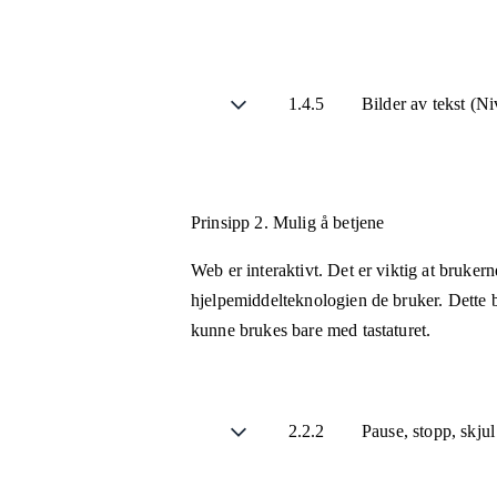
1.4.5
Bilder av tekst (N
Prinsipp 2.
Mulig å betjene
Web er interaktivt. Det er viktig at bruker
hjelpemiddelteknologien de bruker. Dette b
kunne brukes bare med tastaturet.
2.2.2
Pause, stopp, skju