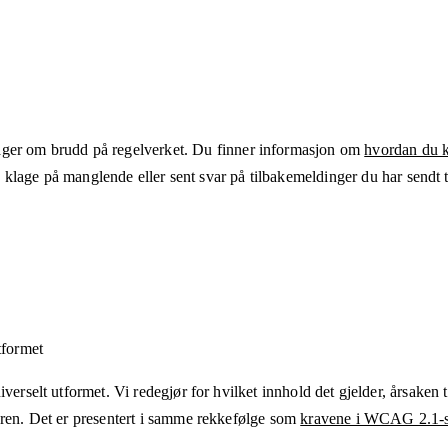
ger om brudd på regelverket. Du finner informasjon om
hvordan du kl
klage på manglende eller sent svar på tilbakemeldinger du har sendt ti
tformet
verselt utformet. Vi redegjør for hvilket innhold det gjelder, årsaken ti
eren. Det er presentert i samme rekkefølge som
kravene i WCAG 2.1-s