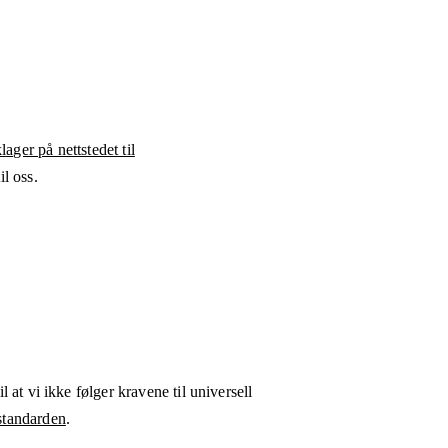
ager på nettstedet til
l oss.
l at vi ikke følger kravene til universell
tandarden
.