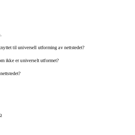
.
yttet til universell utforming av nettstedet?
som ikke er universelt utformet?
 nettstedet?
o