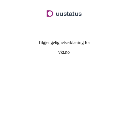
Hopp
til
hovedinnhold
Tilgjengelighetserklæring for
vkt.no