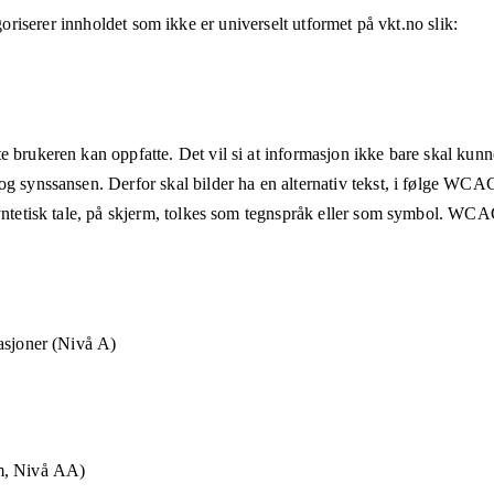
oriserer innholdet som ikke er universelt utformet på
vkt.no
slik:
e brukeren kan oppfatte. Det vil si at informasjon ikke bare skal kunn
og synssansen. Derfor skal bilder ha en alternativ tekst, i følge WCA
syntetisk tale, på skjerm, tolkes som tegnspråk eller som symbol. WCAG
asjoner (Nivå A)
m, Nivå AA)