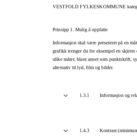
VESTFOLD FYLKESKOMMUNE
kateg
Prinsipp 1.
Mulig å oppfatte
Informasjon skal være presentert på en måt
grafikk trenger du for eksempel en skjerm 
ulike måter, blant annet som punktskrift, 
alternativ til lyd, film og bilder.
1.3.1
Informasjon og rel
1.4.3
Kontrast (minimu