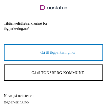
Hopp
til
hovedinnhold
Tilgjengelighetserklæring for
tbgparkering.no/
Gå til
tbgparkering.no/
Gå til
TØNSBERG KOMMUNE
Navn på nettstedet:
tbgparkering.no/