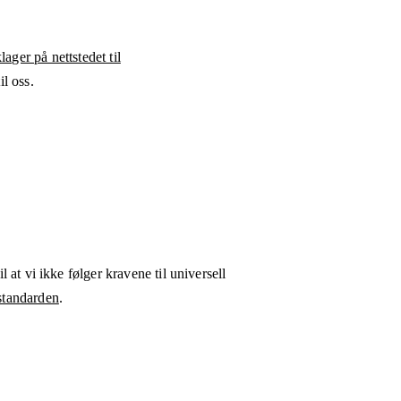
ager på nettstedet til
l oss.
l at vi ikke følger kravene til universell
tandarden
.