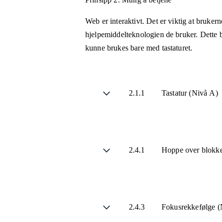
Web er interaktivt. Det er viktig at bruker
hjelpemiddelteknologien de bruker. Dette b
kunne brukes bare med tastaturet.
2.1.1
Tastatur (Nivå A)
2.4.1
Hoppe over blokke
2.4.3
Fokusrekkefølge (