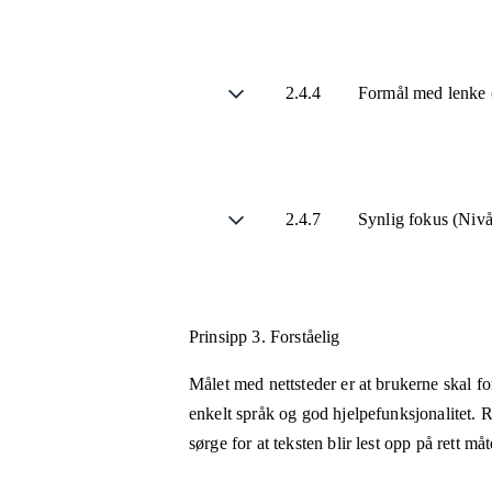
2.4.4
Formål med lenke (
2.4.7
Synlig fokus (Niv
Prinsipp 3.
Forståelig
Målet med nettsteder er at brukerne skal fo
enkelt språk og god hjelpefunksjonalitet. R
sørge for at teksten blir lest opp på rett m