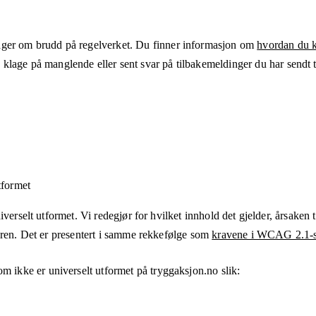
ger om brudd på regelverket. Du finner informasjon om
hvordan du kl
klage på manglende eller sent svar på tilbakemeldinger du har sendt ti
tformet
verselt utformet. Vi redegjør for hvilket innhold det gjelder, årsaken ti
eren. Det er presentert i samme rekkefølge som
kravene i WCAG 2.1-s
om ikke er universelt utformet på
tryggaksjon.no
slik: