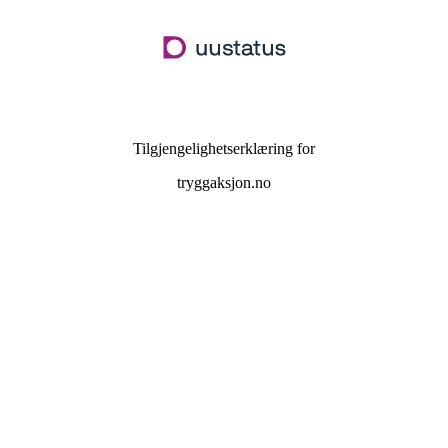
Hopp
til
hovedinnhold
Tilgjengelighetserklæring for
tryggaksjon.no