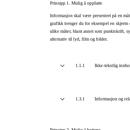
Prinsipp 1.
Mulig å oppfatte
Informasjon skal være presentert på en måt
grafikk trenger du for eksempel en skjerm 
ulike måter, blant annet som punktskrift, 
alternativ til lyd, film og bilder.
1.1.1
Ikke-tekstlig innh
1.3.1
Informasjon og rel
Prinsipp 2.
Mulig å betjene