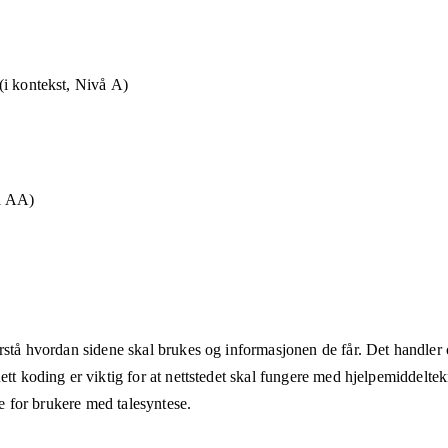
i kontekst, Nivå A)
å AA)
rstå hvordan sidene skal brukes og informasjonen de får. Det handler om
ett koding er viktig for at nettstedet skal fungere med hjelpemiddeltek
åte for brukere med talesyntese.