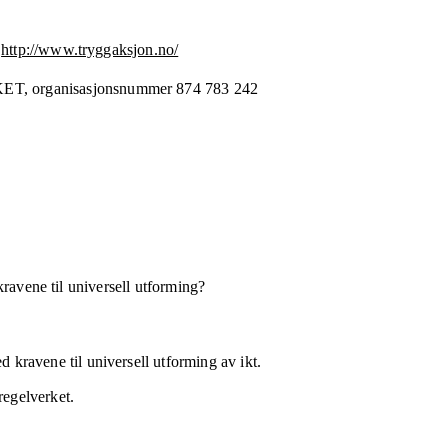
http://www.tryggaksjon.no/
KET,
organisasjonsnummer
874 783 242
kravene til universell utforming?
 kravene til universell utforming av ikt.
regelverket.