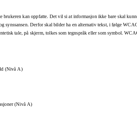
e brukeren kan oppfatte. Det vil si at informasjon ikke bare skal kunn
og synssansen. Derfor skal bilder ha en alternativ tekst, i følge WCA
syntetisk tale, på skjerm, tolkes som tegnspråk eller som symbol. WCAG
old (Nivå A)
asjoner (Nivå A)