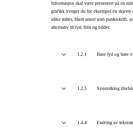
Informasjon skal være presentert på en måt
grafikk trenger du for eksempel en skjerm 
ulike måter, blant annet som punktskrift, 
alternativ til lyd, film og bilder.
1.2.1
Bare lyd og bare v
1.2.5
Synstolking (forhå
1.4.4
Endring av tekstst