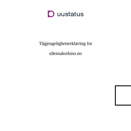
Hopp
til
hovedinnhold
Tilgjengelighetserklæring for
ullensakerkino.no