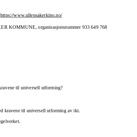
https://www.ullensakerkino.no/
KER KOMMUNE,
organisasjonsnummer
933 649 768
kravene til universell utforming?
 kravene til universell utforming av ikt.
egelverket.