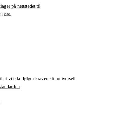
ager på nettstedet til
l oss.
l at vi ikke følger kravene til universell
tandarden
.
: