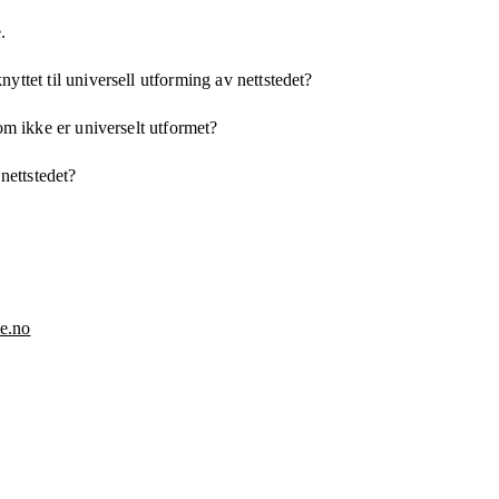
.
yttet til universell utforming av nettstedet?
som ikke er universelt utformet?
 nettstedet?
e.no