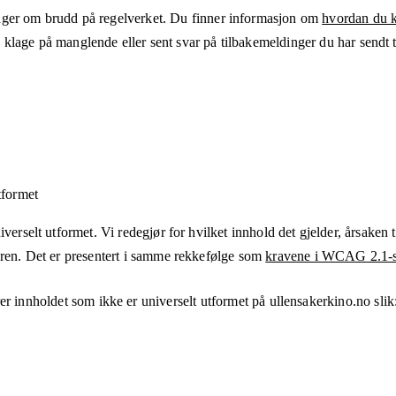
ger om brudd på regelverket. Du finner informasjon om
hvordan du kl
klage på manglende eller sent svar på tilbakemeldinger du har sendt ti
tformet
verselt utformet. Vi redegjør for hvilket innhold det gjelder, årsaken ti
eren. Det er presentert i samme rekkefølge som
kravene i WCAG 2.1-s
er innholdet som ikke er universelt utformet på
ullensakerkino.no
slik