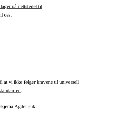
ager på nettstedet til
l oss.
l at vi ikke følger kravene til universell
tandarden
.
skjema Agder
slik: