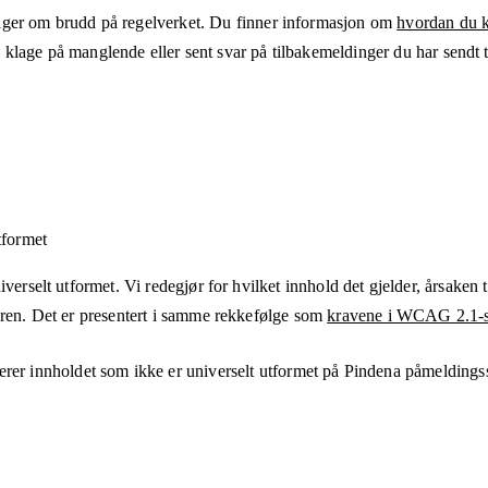
ger om brudd på regelverket. Du finner informasjon om
hvordan du kl
klage på manglende eller sent svar på tilbakemeldinger du har sendt ti
tformet
verselt utformet. Vi redegjør for hvilket innhold det gjelder, årsaken ti
eren. Det er presentert i samme rekkefølge som
kravene i WCAG 2.1-s
erer innholdet som ikke er universelt utformet på
Pindena påmeldings