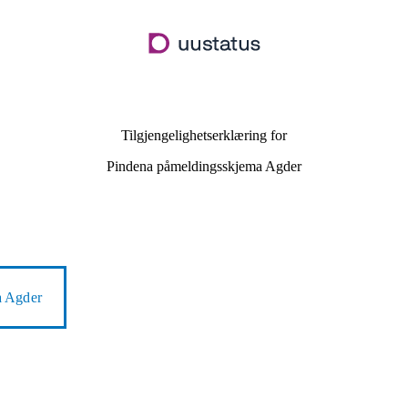
Hopp
til
hovedinnhold
Tilgjengelighetserklæring for
Pindena påmeldingsskjema Agder
a Agder