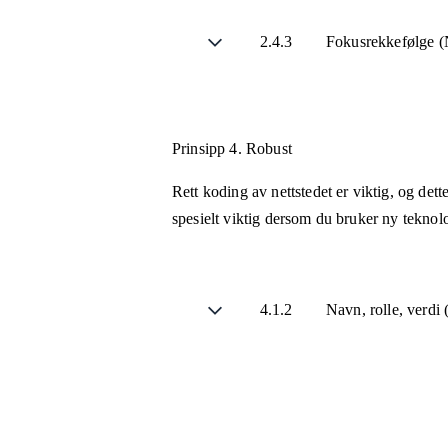
2.4.3
Fokusrekkefølge (
Prinsipp 4.
Robust
Rett koding av nettstedet er viktig, og det
spesielt viktig dersom du bruker ny teknol
4.1.2
Navn, rolle, verdi