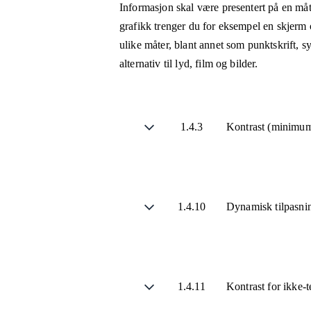
Informasjon skal være presentert på en måt
grafikk trenger du for eksempel en skjerm 
ulike måter, blant annet som punktskrift, 
alternativ til lyd, film og bilder.
1.4.3
Kontrast (minimu
1.4.10
Dynamisk tilpasni
1.4.11
Kontrast for ikke-