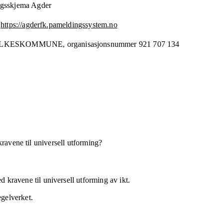
ngsskjema Agder
https://agderfk.pameldingssystem.no
YLKESKOMMUNE,
organisasjonsnummer
921 707 134
kravene til universell utforming?
 kravene til universell utforming av ikt.
egelverket.