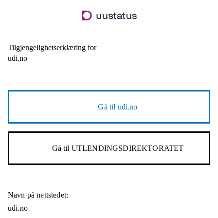
Hopp
til
hovedinnhold
Tilgjengelighetserklæring for
udi.no
Gå til
udi.no
Gå til
UTLENDINGSDIREKTORATET
Navn på nettstedet:
udi.no