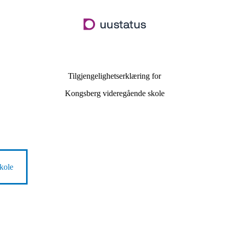
Hopp
til
hovedinnhold
Tilgjengelighetserklæring for
Kongsberg videregående skole
kole