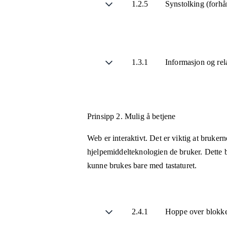
1.2.5
Synstolking (forhå
1.3.1
Informasjon og rel
Prinsipp 2.
Mulig å betjene
Web er interaktivt. Det er viktig at bruker
hjelpemiddelteknologien de bruker. Dette b
kunne brukes bare med tastaturet.
2.4.1
Hoppe over blokke