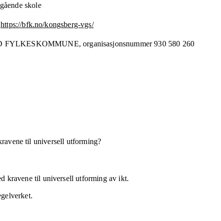
gående skole
https://bfk.no/kongsberg-vgs/
D FYLKESKOMMUNE,
organisasjonsnummer
930 580 260
kravene til universell utforming?
 kravene til universell utforming av ikt.
egelverket.