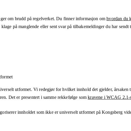
ger om brudd på regelverket. Du finner informasjon om
hvordan du kl
klage på manglende eller sent svar på tilbakemeldinger du har sendt ti
tformet
verselt utformet. Vi redegjør for hvilket innhold det gjelder, årsaken ti
eren. Det er presentert i samme rekkefølge som
kravene i WCAG 2.1-s
goriserer innholdet som ikke er universelt utformet på
Kongsberg vide