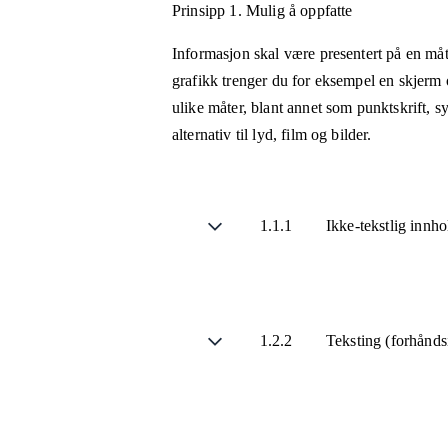
Prinsipp 1.
Mulig å oppfatte
Informasjon skal være presentert på en måt
grafikk trenger du for eksempel en skjerm 
ulike måter, blant annet som punktskrift, 
alternativ til lyd, film og bilder.
1.1.1
Ikke-tekstlig innh
1.2.2
Teksting (forhånds