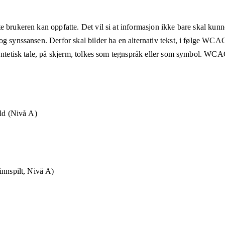
e brukeren kan oppfatte. Det vil si at informasjon ikke bare skal kunn
og synssansen. Derfor skal bilder ha en alternativ tekst, i følge WCA
syntetisk tale, på skjerm, tolkes som tegnspråk eller som symbol. WCAG
old (Nivå A)
innspilt, Nivå A)