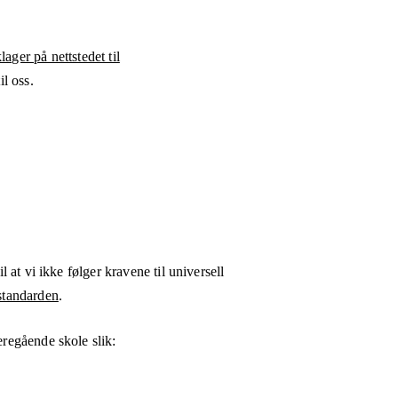
ager på nettstedet til
l oss.
l at vi ikke følger kravene til universell
tandarden
.
regående skole
slik: