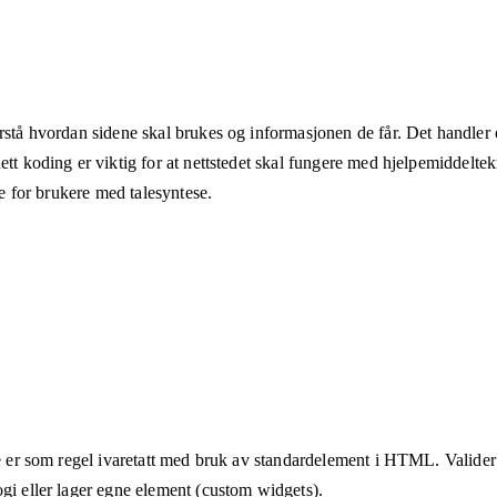
rstå hvordan sidene skal brukes og informasjonen de får. Det handler om
ett koding er viktig for at nettstedet skal fungere med hjelpemiddeltek
åte for brukere med talesyntese.
te er som regel ivaretatt med bruk av standardelement i HTML. Valider a
ogi eller lager egne element (custom widgets).