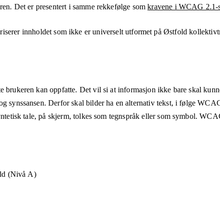
eren. Det er presentert i samme rekkefølge som
kravene i WCAG 2.1-s
iserer innholdet som ikke er universelt utformet på
Østfold kollektivt
e brukeren kan oppfatte. Det vil si at informasjon ikke bare skal kunn
og synssansen. Derfor skal bilder ha en alternativ tekst, i følge WCA
syntetisk tale, på skjerm, tolkes som tegnspråk eller som symbol. WCAG
old (Nivå A)