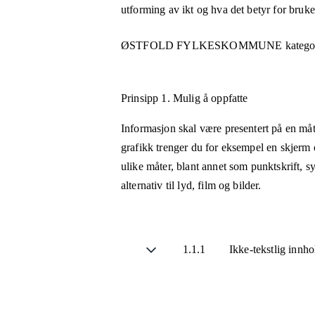
utforming av ikt og hva det betyr for bruk
ØSTFOLD FYLKESKOMMUNE
kategor
Prinsipp 1.
Mulig å oppfatte
Informasjon skal være presentert på en måt
grafikk trenger du for eksempel en skjerm 
ulike måter, blant annet som punktskrift, 
alternativ til lyd, film og bilder.
1.1.1
Ikke-tekstlig innh