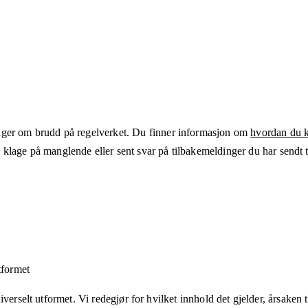
ger om brudd på regelverket. Du finner informasjon om
hvordan du kl
klage på manglende eller sent svar på tilbakemeldinger du har sendt ti
tformet
verselt utformet. Vi redegjør for hvilket innhold det gjelder, årsaken ti