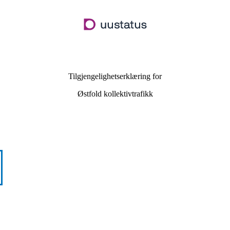
Hopp
til
hovedinnhold
Tilgjengelighetserklæring for
Østfold kollektivtrafikk