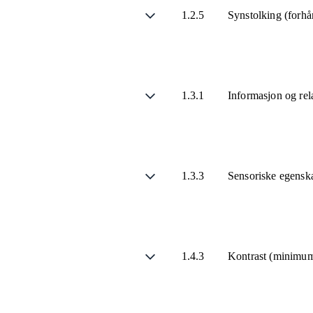
1.2.5
Synstolking (forhå
1.3.1
Informasjon og rel
1.3.3
Sensoriske egensk
1.4.3
Kontrast (minimu