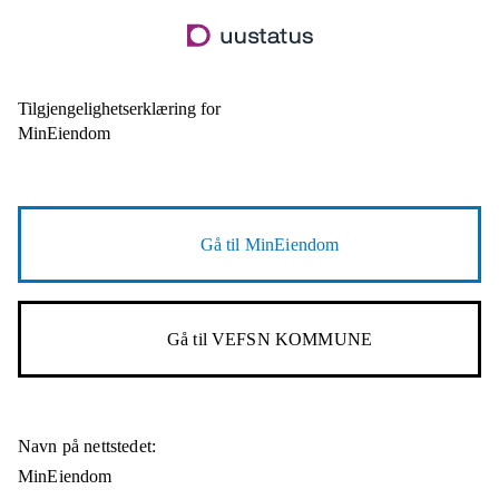
Hopp
til
hovedinnhold
Tilgjengelighetserklæring for
MinEiendom
Gå til
MinEiendom
Gå til
VEFSN KOMMUNE
Navn på nettstedet:
MinEiendom