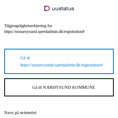
Hopp
til
hovedinnhold
Tilgjengelighetserklæring for
https://nonaroysund.speedadmin.dk/registration#
Gå til
https://nonaroysund.speedadmin.dk/registration#
Gå til
NÆRØYSUND KOMMUNE
Navn på nettstedet: