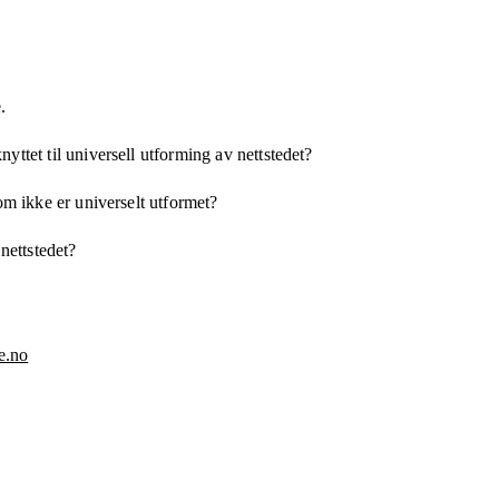
.
yttet til universell utforming av nettstedet?
som ikke er universelt utformet?
 nettstedet?
e.no