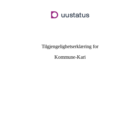
Hopp
til
hovedinnhold
Tilgjengelighetserklæring for
Kommune-Kari