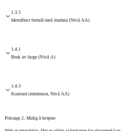
1.3.5
Identifiser formål med inndata (Nivå AA)
1.4.1
Bruk av farge (Nivå A)
1.4.3
Kontrast (minimum, Nivå AA)
Prinsipp 2.
Mulig å betjene
Web er interaktivt. Det er viktig at brukerne for eksempel kan