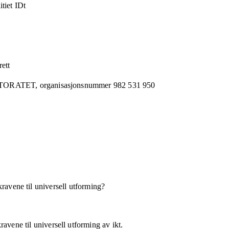
itiet IDt
rett
KTORATET,
organisasjonsnummer
982 531 950
kravene til universell utforming?
avene til universell utforming av ikt.