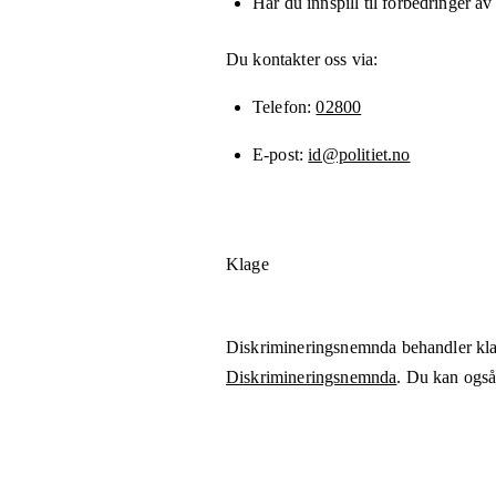
Har du innspill til forbedringer av
Du kontakter oss via:
Telefon
02800
E-post
id@politiet.no
Klage
Diskrimineringsnemnda behandler kla
Diskrimineringsnemnda
. Du kan også 