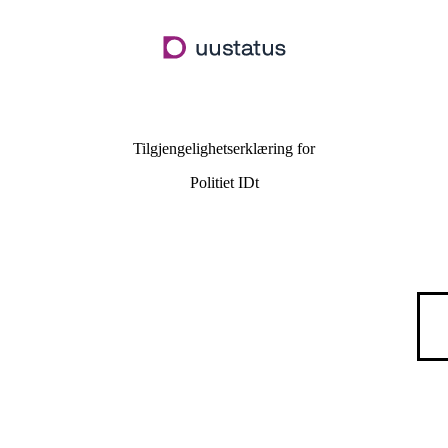
Hopp
til
hovedinnhold
Tilgjengelighetserklæring for
Politiet IDt