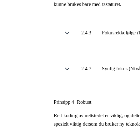
kunne brukes bare med tastaturet.
2.4.3
Fokusrekkefølge (
2.4.7
Synlig fokus (Niv
Prinsipp 4.
Robust
Rett koding av nettstedet er viktig, og det
spesielt viktig dersom du bruker ny teknol