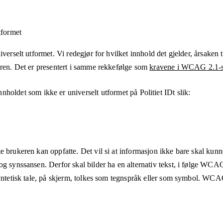
tformet
verselt utformet. Vi redegjør for hvilket innhold det gjelder, årsaken ti
eren. Det er presentert i samme rekkefølge som
kravene i WCAG 2.1-s
nnholdet som ikke er universelt utformet på
Politiet IDt
slik:
e brukeren kan oppfatte. Det vil si at informasjon ikke bare skal kunn
og synssansen. Derfor skal bilder ha en alternativ tekst, i følge WCA
syntetisk tale, på skjerm, tolkes som tegnspråk eller som symbol. WCAG