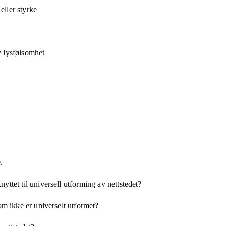
ller styrke
v lysfølsomhet
.
yttet til universell utforming av nettstedet?
som ikke er universelt utformet?