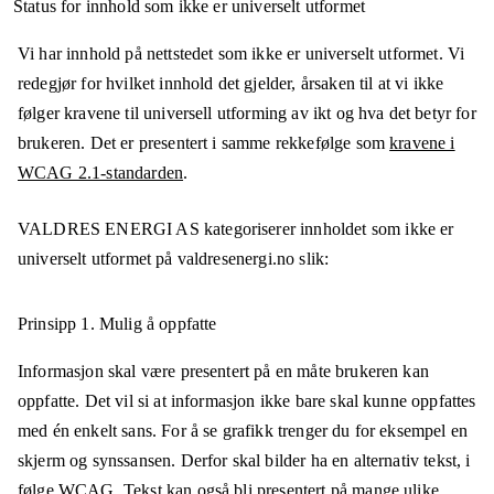
Status for innhold som ikke er universelt utformet
Vi har innhold på nettstedet som ikke er universelt utformet. Vi
redegjør for hvilket innhold det gjelder, årsaken til at vi ikke
følger kravene til universell utforming av ikt og hva det betyr for
brukeren. Det er presentert i samme rekkefølge som
kravene i
WCAG 2.1-standarden
.
VALDRES ENERGI AS
kategoriserer innholdet som ikke er
universelt utformet på
valdresenergi.no
slik:
Prinsipp 1.
Mulig å oppfatte
Informasjon skal være presentert på en måte brukeren kan
oppfatte. Det vil si at informasjon ikke bare skal kunne oppfattes
med én enkelt sans. For å se grafikk trenger du for eksempel en
skjerm og synssansen. Derfor skal bilder ha en alternativ tekst, i
følge WCAG. Tekst kan også bli presentert på mange ulike