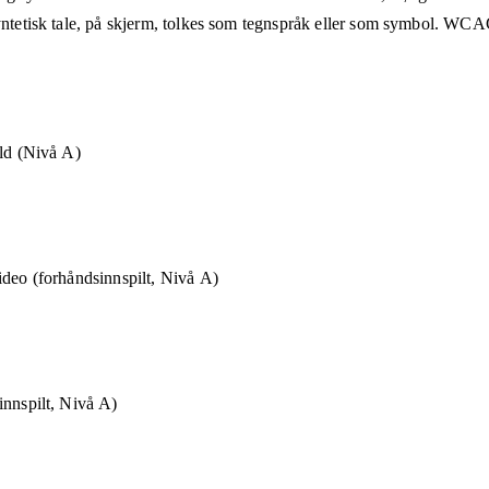
syntetisk tale, på skjerm, tolkes som tegnspråk eller som symbol. WCAG
old (Nivå A)
ideo (forhåndsinnspilt, Nivå A)
innspilt, Nivå A)