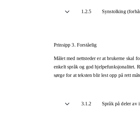
1.2.5
Synstolking (forhå
Prinsipp 3.
Forståelig
Målet med nettsteder er at brukerne skal fo
enkelt språk og god hjelpefunksjonalitet. R
sørge for at teksten blir lest opp på rett m
3.1.2
Språk på deler av