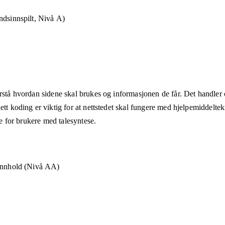
ndsinnspilt, Nivå A)
rstå hvordan sidene skal brukes og informasjonen de får. Det handler om
ett koding er viktig for at nettstedet skal fungere med hjelpemiddeltek
åte for brukere med talesyntese.
 innhold (Nivå AA)