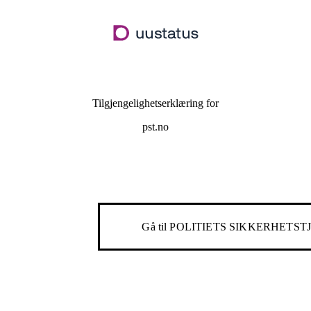
Hopp
til
hovedinnhold
Tilgjengelighetserklæring for
pst.no
Gå til
POLITIETS SIKKERHETST