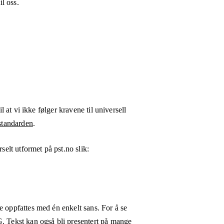
l oss.
l at vi ikke følger kravene til universell
tandarden
.
rselt utformet på
pst.no
slik:
e oppfattes med én enkelt sans. For å se
G. Tekst kan også bli presentert på mange