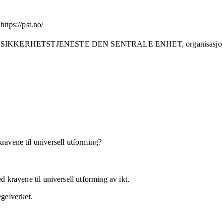
https://pst.no/
S SIKKERHETSTJENESTE DEN SENTRALE ENHET,
organisas
kravene til universell utforming?
 kravene til universell utforming av ikt.
egelverket.