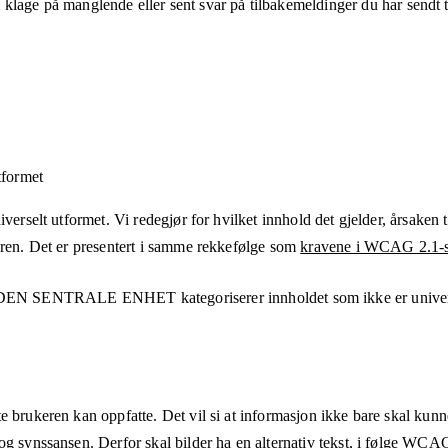
klage på manglende eller sent svar på tilbakemeldinger du har sendt ti
tformet
verselt utformet. Vi redegjør for hvilket innhold det gjelder, årsaken ti
eren. Det er presentert i samme rekkefølge som
kravene i WCAG 2.1-s
 DEN SENTRALE ENHET
kategoriserer innholdet som ikke er unive
e brukeren kan oppfatte. Det vil si at informasjon ikke bare skal kunn
og synssansen. Derfor skal bilder ha en alternativ tekst, i følge WCA