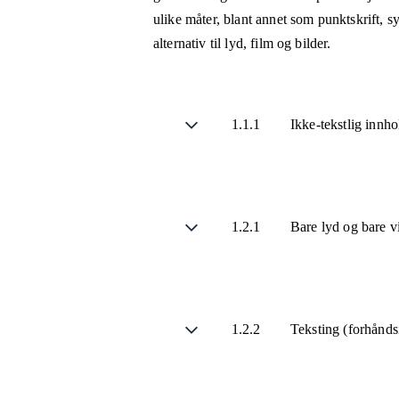
ulike måter, blant annet som punktskrift, 
alternativ til lyd, film og bilder.
1.1.1
Ikke-tekstlig innh
1.2.1
Bare lyd og bare v
1.2.2
Teksting (forhånds