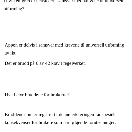
I hvilken grad er nettstedet i samsvar med kravene til universell
utforming?
Appen er
delvis i samsvar
med kravene til universell utforming
av ikt.
Det er brudd på
6
av
42
krav i regelverket.
Hva betyr bruddene for brukerne?
Bruddene som er registrert i denne erklæringen får spesielt
konsekvenser for brukere som har følgende forutsetninger: