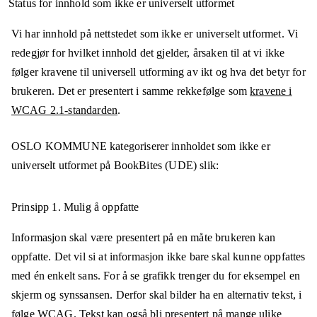
Status for innhold som ikke er universelt utformet
Vi har innhold på nettstedet som ikke er universelt utformet. Vi
redegjør for hvilket innhold det gjelder, årsaken til at vi ikke
følger kravene til universell utforming av ikt og hva det betyr for
brukeren. Det er presentert i samme rekkefølge som
kravene i
WCAG 2.1-standarden
.
OSLO KOMMUNE
kategoriserer innholdet som ikke er
universelt utformet på
BookBites (UDE)
slik:
Prinsipp 1.
Mulig å oppfatte
Informasjon skal være presentert på en måte brukeren kan
oppfatte. Det vil si at informasjon ikke bare skal kunne oppfattes
med én enkelt sans. For å se grafikk trenger du for eksempel en
skjerm og synssansen. Derfor skal bilder ha en alternativ tekst, i
følge WCAG. Tekst kan også bli presentert på mange ulike