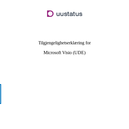
Hopp
til
hovedinnhold
Tilgjengelighetserklæring for
Microsoft Visio (UDE)