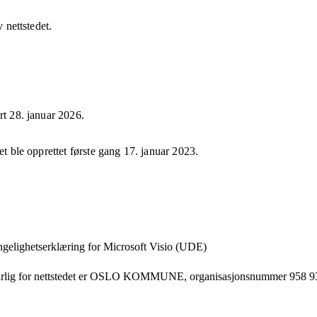
v nettstedet.
ert
28. januar 2026
.
et ble opprettet første gang
17. januar 2023
.
ngelighets­erklæring for
Microsoft Visio (UDE)
lig for nettstedet er
OSLO KOMMUNE,
organisasjonsnummer
958 9