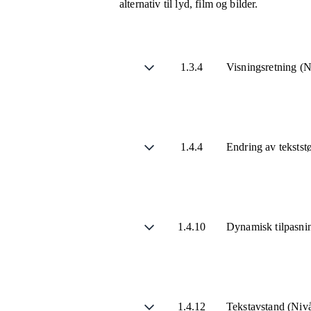
alternativ til lyd, film og bilder.
1.3.4
Visningsretning (
1.4.4
Endring av tekstst
1.4.10
Dynamisk tilpasni
1.4.12
Tekstavstand (Ni