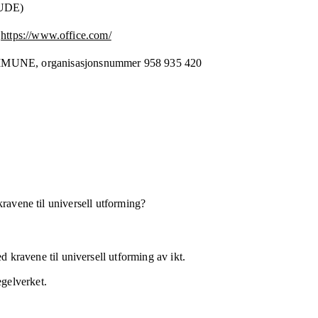
(UDE)
https://www.office.com/
MMUNE,
organisasjonsnummer
958 935 420
kravene til universell utforming?
 kravene til universell utforming av ikt.
egelverket.