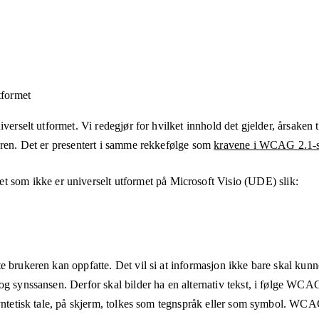
tformet
verselt utformet. Vi redegjør for hvilket innhold det gjelder, årsaken ti
eren. Det er presentert i samme rekkefølge som
kravene i WCAG 2.1-s
et som ikke er universelt utformet på
Microsoft Visio (UDE)
slik:
e brukeren kan oppfatte. Det vil si at informasjon ikke bare skal kunn
og synssansen. Derfor skal bilder ha en alternativ tekst, i følge WCA
syntetisk tale, på skjerm, tolkes som tegnspråk eller som symbol. WCAG