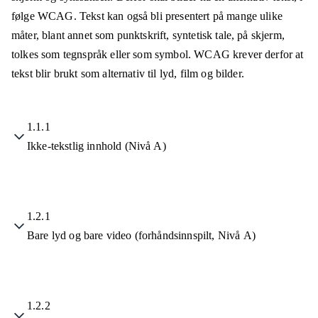
følge WCAG. Tekst kan også bli presentert på mange ulike
måter, blant annet som punktskrift, syntetisk tale, på skjerm,
tolkes som tegnspråk eller som symbol. WCAG krever derfor at
tekst blir brukt som alternativ til lyd, film og bilder.
1.1.1
Ikke-tekstlig innhold (Nivå A)
1.2.1
Bare lyd og bare video (forhåndsinnspilt, Nivå A)
1.2.2