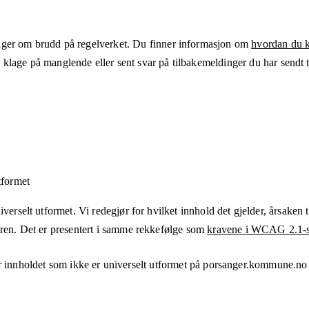
ger om brudd på regelverket. Du finner informasjon om
hvordan du kl
klage på manglende eller sent svar på tilbakemeldinger du har sendt ti
tformet
verselt utformet. Vi redegjør for hvilket innhold det gjelder, årsaken ti
eren. Det er presentert i samme rekkefølge som
kravene i WCAG 2.1-s
 innholdet som ikke er universelt utformet på
porsanger.kommune.no