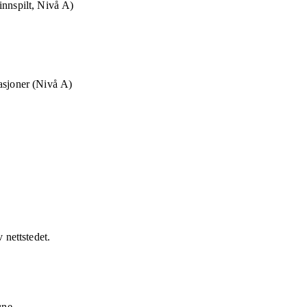
innspilt, Nivå A)
asjoner (Nivå A)
v nettstedet.
une