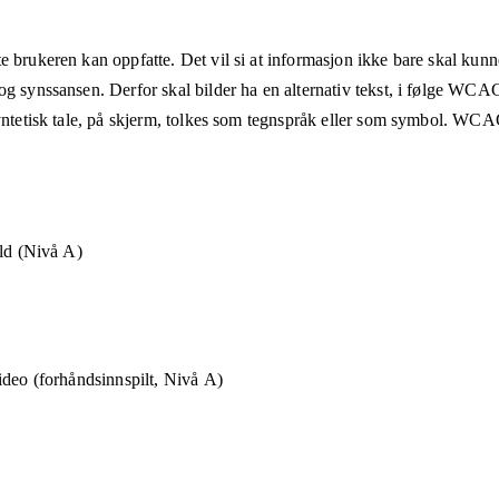
e brukeren kan oppfatte. Det vil si at informasjon ikke bare skal kunn
og synssansen. Derfor skal bilder ha en alternativ tekst, i følge WCA
syntetisk tale, på skjerm, tolkes som tegnspråk eller som symbol. WCAG
old (Nivå A)
ideo (forhåndsinnspilt, Nivå A)