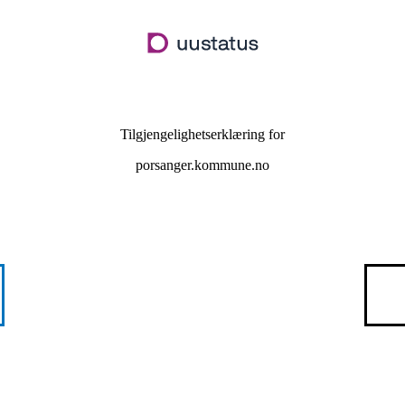
Hopp
til
hovedinnhold
Tilgjengelighetserklæring for
porsanger.kommune.no