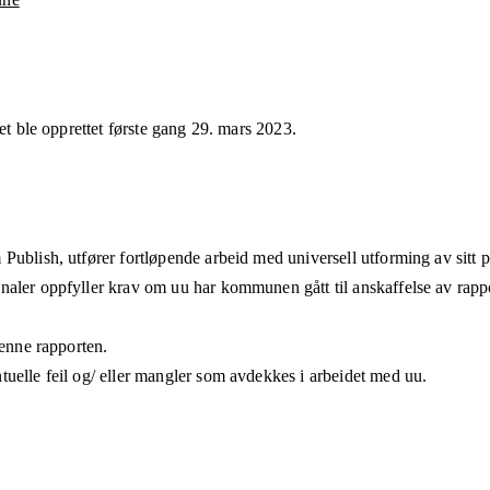
et ble opprettet første gang
29. mars 2023
.
 Publish, utfører fortløpende arbeid med universell utforming av sitt
aler oppfyller krav om uu har kommunen gått til anskaffelse av rappo
denne rapporten.
uelle feil og/ eller mangler som avdekkes i arbeidet med uu.