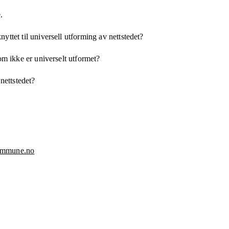
.
yttet til universell utforming av nettstedet?
som ikke er universelt utformet?
 nettstedet?
ommune.no