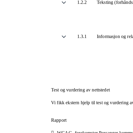
1.2.2
Teksting (forhånds
1.3.1
Informasjon og rel
Test og vurdering av nettstedet
Vi fikk ekstern hjelp til test og vurdering a
Rapport
WCAG- forekomster Porsanger komm