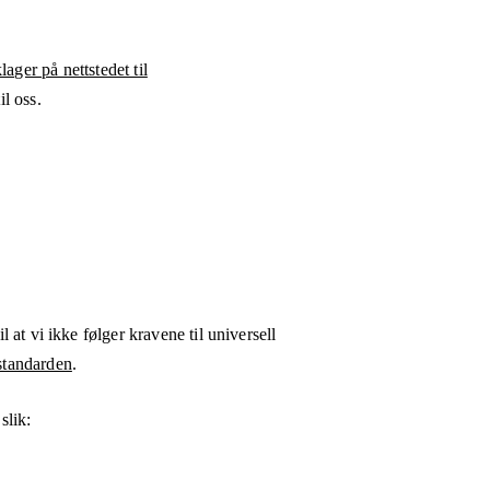
ager på nettstedet til
l oss.
l at vi ikke følger kravene til universell
tandarden
.
slik: