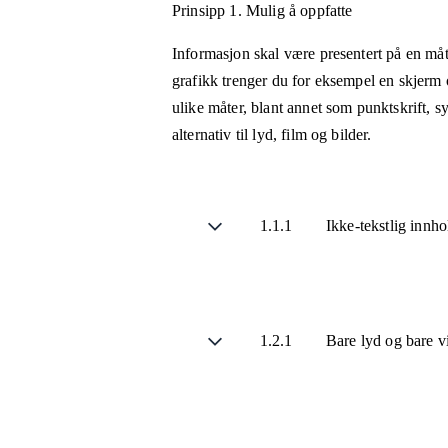
Prinsipp 1.
Mulig å oppfatte
Informasjon skal være presentert på en måt
grafikk trenger du for eksempel en skjerm 
ulike måter, blant annet som punktskrift, 
alternativ til lyd, film og bilder.
1.1.1
Ikke-tekstlig innh
1.2.1
Bare lyd og bare v